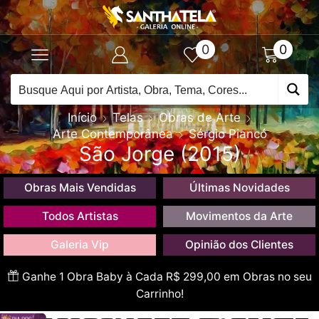
0
0
Início
Telas
Obras de Arte
Arte Contemporânea
Sérgio Piancó
São Jorge (2015)
Obras Mais Vendidas
Últimas Novidades
Todos Artistas
Movimentos da Arte
Galeria Vip
Opinião dos Clientes
Ganhe 1 Obra Baby à Cada R$ 299,00 em Obras no seu
Carrinho!