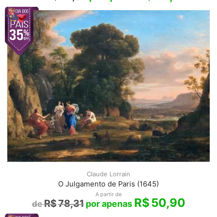
Claude Lorrain
O Julgamento de Paris (1645)
A partir de
R$
50,90
R$
78,31