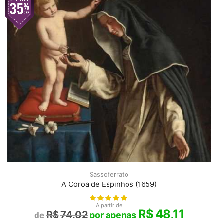
Sassoferrato
A Coroa de Espinhos (1659)
A partir de
R$
48,11
R$
74,02