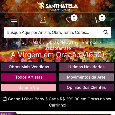
0
0
Início
Telas
Obras de Arte
Barroco
Sassoferrato
A Virgem em Oração (1650)
Obras Mais Vendidas
Últimas Novidades
Todos Artistas
Movimentos da Arte
Galeria Vip
Opinião dos Clientes
Ganhe 1 Obra Baby à Cada R$ 299,00 em Obras no seu
Carrinho!