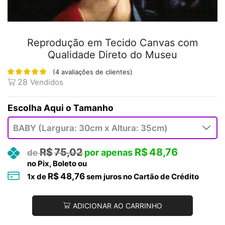
Reprodução em Tecido Canvas com
Qualidade Direto do Museu
(
4
avaliações de clientes)
28
Vendidos
Tamanho
R$
75,02
R$
48,76
no Pix, Boleto ou
R$
48,76
1
x de
sem juros no Cartão de Crédito
ADICIONAR AO CARRINHO