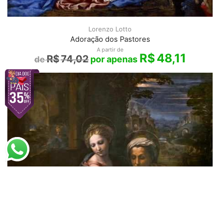
Lorenzo Lotto
Adoração dos Pastores
A partir de
R$
48,11
R$
74,02