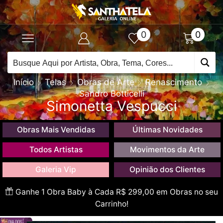
0
0
Início
Telas
Obras de Arte
Renascimento
Sandro Botticelli
Simonetta Vespucci
Obras Mais Vendidas
Últimas Novidades
Todos Artistas
Movimentos da Arte
Galeria Vip
Opinião dos Clientes
Ganhe 1 Obra Baby à Cada R$ 299,00 em Obras no seu
Carrinho!