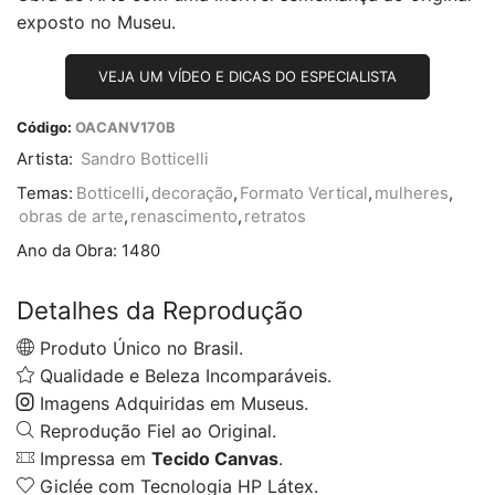
exposto no Museu.
VEJA UM VÍDEO E DICAS DO ESPECIALISTA
Código:
OACANV170B
Artista:
Sandro Botticelli
Temas:
Botticelli
,
decoração
,
Formato Vertical
,
mulheres
,
obras de arte
,
renascimento
,
retratos
Ano da Obra:
1480
Detalhes da Reprodução
Produto Único no Brasil.
Qualidade e Beleza Incomparáveis.
Imagens Adquiridas em Museus.
Reprodução Fiel ao Original.
Impressa em
Tecido Canvas
.
Giclée com Tecnologia HP Látex.