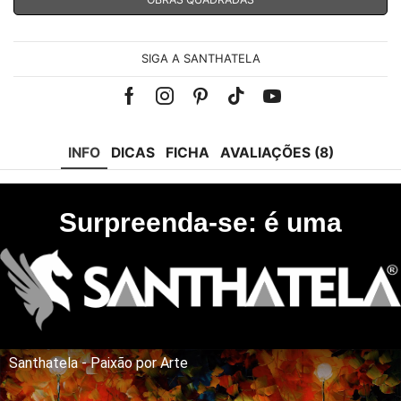
SIGA A SANTHATELA
Facebook
Instagram
Pinterest
Tik-
Youtube
tok
INFO
DICAS
FICHA
AVALIAÇÕES (8)
Surpreenda-se: é uma
Santhatela - Paixão por Arte