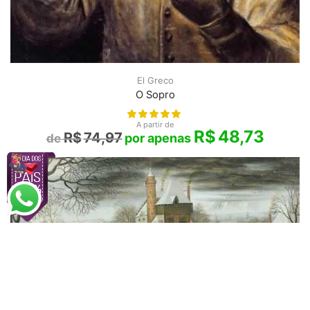
El Greco
O Sopro
A partir de
R$
48,73
R$
74,97