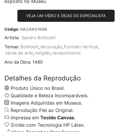
exposto no Museu.
VEJA UM VÍDEO E DICAS DO ESPECIALISTA
Código:
OACANV168B
Artista:
Sandro Botticelli
Temas:
Botticelli
,
decoração
,
Formato Vertical
,
obras de arte
,
religião
,
renascimento
Ano da Obra:
1480
Detalhes da Reprodução
Produto Único no Brasil.
Qualidade e Beleza Incomparáveis.
Imagens Adquiridas em Museus.
Reprodução Fiel ao Original.
Impressa em
Tecido Canvas
.
Giclée com Tecnologia HP Látex.