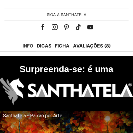
SIGA A SANTHATELA
Facebook
Instagram
Pinterest
Tik-
Youtube
tok
INFO
DICAS
FICHA
AVALIAÇÕES (8)
Surpreenda-se: é uma
Santhatela - Paixão por Arte