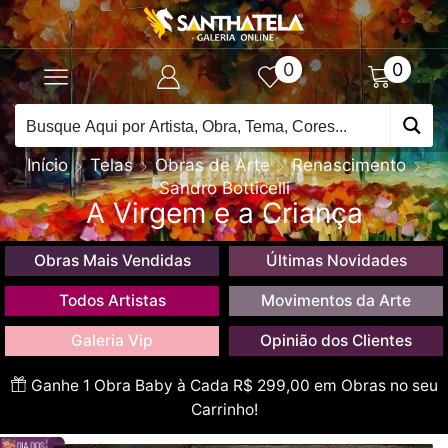
0
0
Início
Telas
Obras de Arte
Renascimento
Sandro Botticelli
A Virgem e a Criança
Obras Mais Vendidas
Últimas Novidades
Todos Artistas
Movimentos da Arte
Galeria Vip
Opinião dos Clientes
Ganhe 1 Obra Baby à Cada R$ 299,00 em Obras no seu
Carrinho!