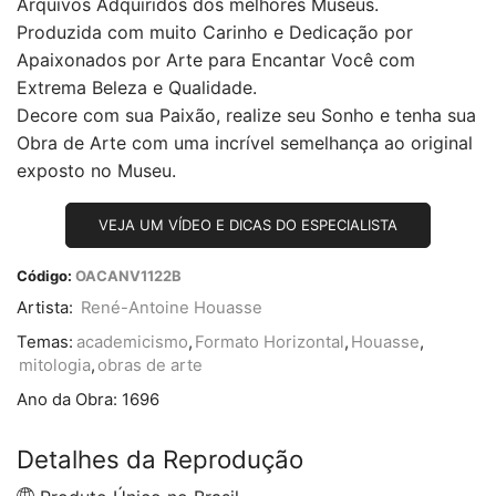
Arquivos Adquiridos dos melhores Museus.
Produzida com muito Carinho e Dedicação por
Apaixonados por Arte para Encantar Você com
Extrema Beleza e Qualidade.
Decore com sua Paixão, realize seu Sonho e tenha sua
Obra de Arte com uma incrível semelhança ao original
exposto no Museu.
VEJA UM VÍDEO E DICAS DO ESPECIALISTA
Código:
OACANV1122B
Artista:
René-Antoine Houasse
Temas:
academicismo
,
Formato Horizontal
,
Houasse
,
mitologia
,
obras de arte
Ano da Obra:
1696
Detalhes da Reprodução