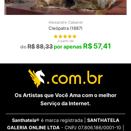
Alexandre Cabanel
Cleópatra (1887)
A partir de
R$
57,41
R$
88,33
Os Artistas que Você Ama com o melhor
Serviço da Internet.
Santhatela®
é marca registrada |
SANTHATELA
GALERIA ONLINE LTDA
- CNPJ 07.806.186/0001-10 |