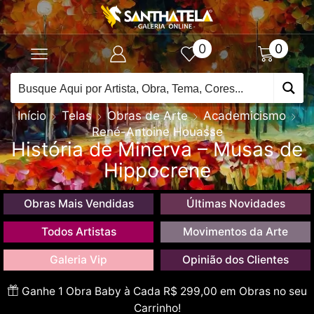
0
0
Início
Telas
Obras de Arte
Academicismo
René-Antoine Houasse
História de Minerva – Musas de
Hippocrene
Obras Mais Vendidas
Últimas Novidades
Todos Artistas
Movimentos da Arte
Galeria Vip
Opinião dos Clientes
Ganhe 1 Obra Baby à Cada R$ 299,00 em Obras no seu
Carrinho!