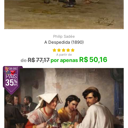
Philip Sadée
A Despedida (1890)
A partir de
R$
50,16
R$
77,17