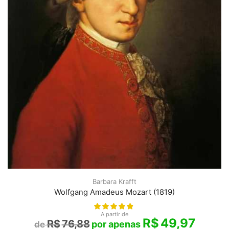
Barbara Krafft
Wolfgang Amadeus Mozart (1819)
A partir de
R$
49,97
R$
76,88