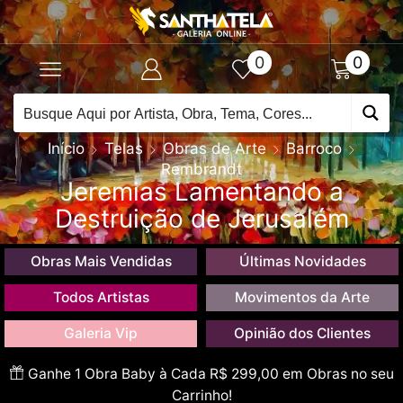
0
0
Início
Telas
Obras de Arte
Barroco
Rembrandt
Jeremias Lamentando a
Destruição de Jerusalém
Obras Mais Vendidas
Últimas Novidades
Todos Artistas
Movimentos da Arte
Galeria Vip
Opinião dos Clientes
Ganhe 1 Obra Baby à Cada R$ 299,00 em Obras no seu
Carrinho!