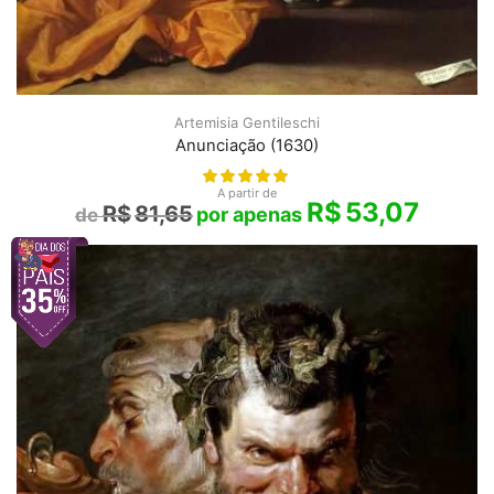
Artemisia Gentileschi
Anunciação (1630)
A partir de
R$
53,07
R$
81,65