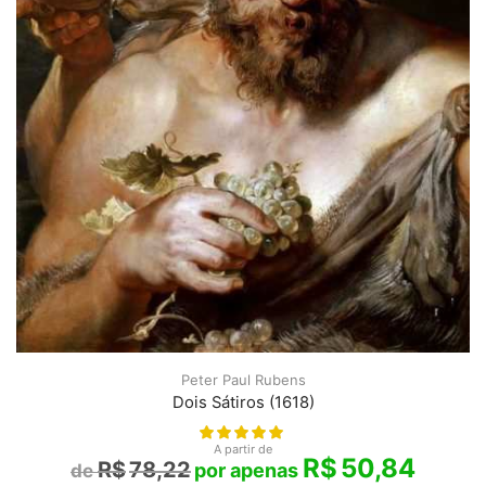
Peter Paul Rubens
Dois Sátiros (1618)
A partir de
R$
50,84
R$
78,22