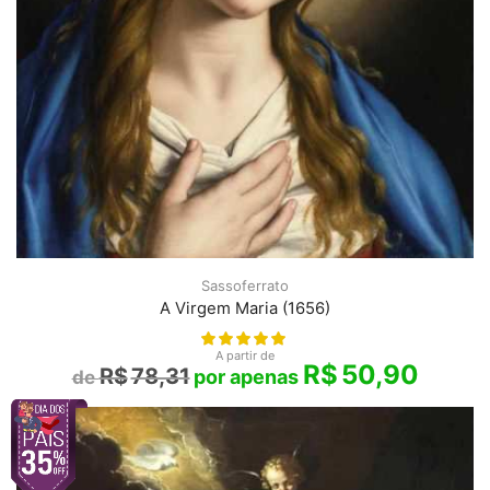
Sassoferrato
A Virgem Maria (1656)
A partir de
R$
50,90
R$
78,31