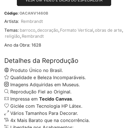
VEJA UM VÍDEO E DICAS DO ESPECIALISTA
Código:
OACANV1460B
Artista:
Rembrandt
Temas:
barroco
,
decoração
,
Formato Vertical
,
obras de arte
,
religião
,
Rembrandt
Ano da Obra:
1628
Detalhes da Reprodução
Produto Único no Brasil.
Qualidade e Beleza Incomparáveis.
Imagens Adquiridas em Museus.
Reprodução Fiel ao Original.
Impressa em
Tecido Canvas
.
Giclée com Tecnologia HP Látex.
Vários Tamanhos Para Decorar.
4x Mais Barato que na concorrência.
Liberdade nos Acabamentos: