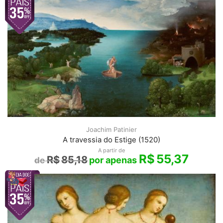
Joachim Patinier
A travessia do Estige (1520)
A partir de
R$
55,37
R$
85,18