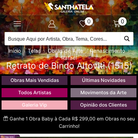
0
0
Início
Telas
Obras de Arte
Renascimento
Rafael
Retrato de Bindo Altoviti (1515)
Obras Mais Vendidas
Últimas Novidades
Todos Artistas
Movimentos da Arte
Galeria Vip
Opinião dos Clientes
Ganhe 1 Obra Baby à Cada R$ 299,00 em Obras no seu
Carrinho!