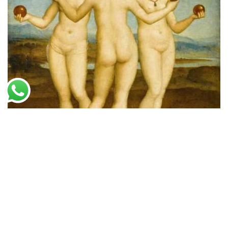
Rafael
As Três Graças (1505)
A partir de
R$
45,94
R$
70,68