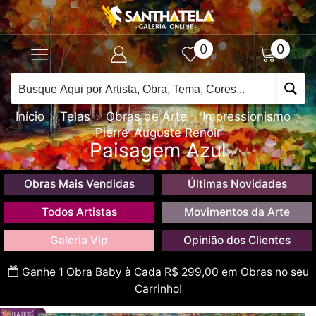
0
0
Início
Telas
Obras de Arte
Impressionismo
Pierre-Auguste Renoir
Paisagem Azul
Obras Mais Vendidas
Últimas Novidades
Todos Artistas
Movimentos da Arte
Galeria Vip
Opinião dos Clientes
Ganhe 1 Obra Baby à Cada R$ 299,00 em Obras no seu
Carrinho!