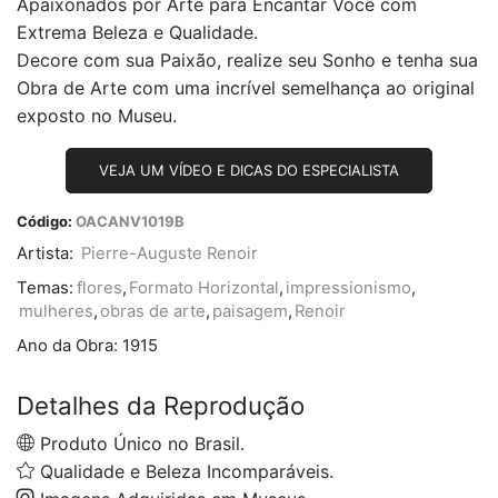
Apaixonados por Arte para Encantar Você com
Extrema Beleza e Qualidade.
Decore com sua Paixão, realize seu Sonho e tenha sua
Obra de Arte com uma incrível semelhança ao original
exposto no Museu.
VEJA UM VÍDEO E DICAS DO ESPECIALISTA
Código:
OACANV1019B
Artista:
Pierre-Auguste Renoir
Temas:
flores
,
Formato Horizontal
,
impressionismo
,
mulheres
,
obras de arte
,
paisagem
,
Renoir
Ano da Obra:
1915
Detalhes da Reprodução
Produto Único no Brasil.
Qualidade e Beleza Incomparáveis.