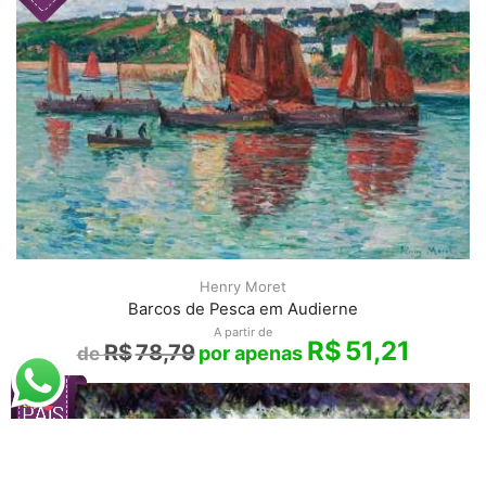
Henry Moret
Barcos de Pesca em Audierne
A partir de
R$
51,21
R$
78,79