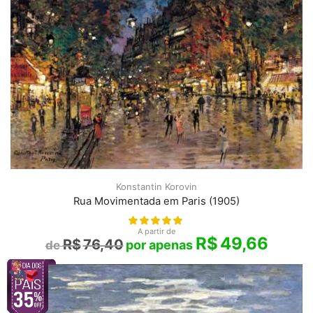
Konstantin Korovin
Rua Movimentada em Paris (1905)
A partir de
R$
49,66
R$
76,40