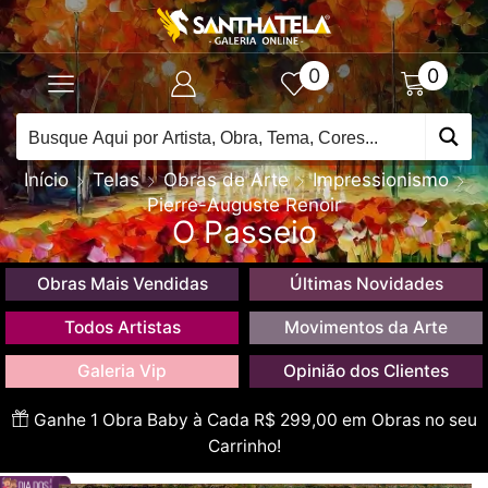
0
0
Início
Telas
Obras de Arte
Impressionismo
Pierre-Auguste Renoir
O Passeio
Obras Mais Vendidas
Últimas Novidades
Todos Artistas
Movimentos da Arte
Galeria Vip
Opinião dos Clientes
Ganhe 1 Obra Baby à Cada R$ 299,00 em Obras no seu
Carrinho!