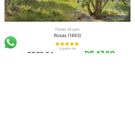
Peder Kroyer
Rosas (1893)
A partir de
R$
47,80
R$
73,54