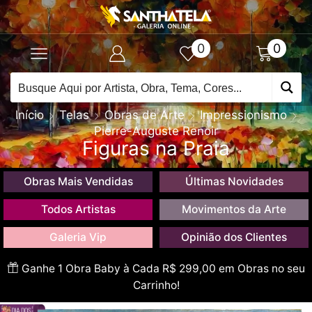
0
0
Início
Telas
Obras de Arte
Impressionismo
Pierre-Auguste Renoir
Figuras na Praia
Obras Mais Vendidas
Últimas Novidades
Todos Artistas
Movimentos da Arte
Galeria Vip
Opinião dos Clientes
Ganhe 1 Obra Baby à Cada R$ 299,00 em Obras no seu
Carrinho!