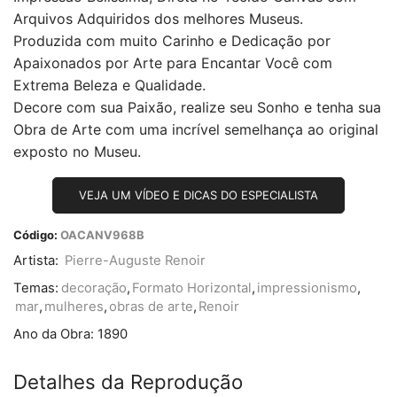
Arquivos Adquiridos dos melhores Museus.
Produzida com muito Carinho e Dedicação por
Apaixonados por Arte para Encantar Você com
Extrema Beleza e Qualidade.
Decore com sua Paixão, realize seu Sonho e tenha sua
Obra de Arte com uma incrível semelhança ao original
exposto no Museu.
VEJA UM VÍDEO E DICAS DO ESPECIALISTA
Código:
OACANV968B
Artista:
Pierre-Auguste Renoir
Temas:
decoração
,
Formato Horizontal
,
impressionismo
,
mar
,
mulheres
,
obras de arte
,
Renoir
Ano da Obra:
1890
Detalhes da Reprodução