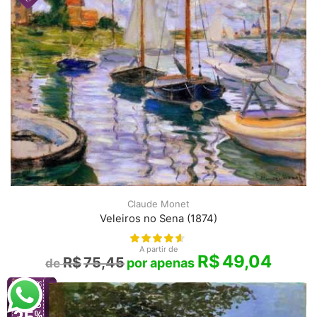
Claude Monet
Veleiros no Sena (1874)
A partir de
R$
49,04
R$
75,45