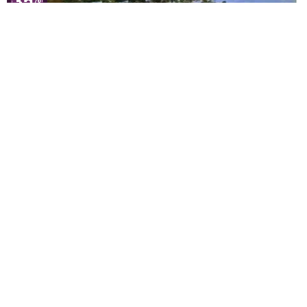
Claude Monet
À Beira do Sena, Bennecourt
A partir de
R$
49,35
R$
75,93