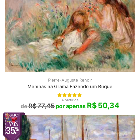
Pierre-Auguste Renoir
Meninas na Grama Fazendo um Buquê
A partir de
R$
50,34
R$
77,45