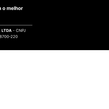
 o melhor
 LTDA
- CNPJ
 98700-220
SAIBA MAIS
Sobre o Projeto
Informe-se
Todos Artistas