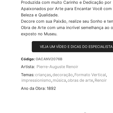
Produzida com muito Carinho e Dedicação por
Apaixonados por Arte para Encantar Você com
Beleza e Qualidade.
Decore com sua Paixão, realize seu Sonho e te
Obra de Arte com uma incrível semelhança ao or
exposto no Museu.
VEJA UM VÍDEO E DICAS DO ESPECIALISTA
Código:
OACANV2076B
Artista:
Pierre-Auguste Renoir
Temas:
crianças
,
decoração
,
Formato Vertical
,
impressionismo
,
música
,
obras de arte
,
Renoir
Ano da Obra:
1892