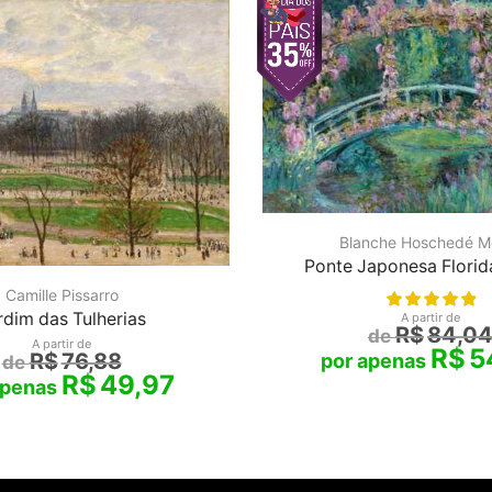
Blanche Hoschedé M
Ponte Japonesa Florid
Camille Pissarro
rdim das Tulherias
A partir de
R$
84,0
A partir de
R$
5
R$
76,88
R$
49,97