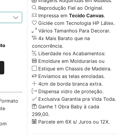
Imagens Adquiridas em Museus.
Reprodução Fiel ao Original.
Impressa em
Tecido Canvas
.
Giclée com Tecnologia HP Látex.
Vários Tamanhos Para Decorar.
4x Mais Barato que na
ito
concorrência.
Liberdade nos Acabamentos:
Emoldure em Moldurarias ou
Estique em Chassis de Madeira.
Enviamos as telas enroladas.
4cm de borda branca extra.
Dispensa vidro de proteção.
Exclusiva Garantia pra Vida Toda.
 Formato
Ganhe 1 Obra Baby à cada
nte
299,00.
Parcele em 6X s/ Juros ou 12X.
com