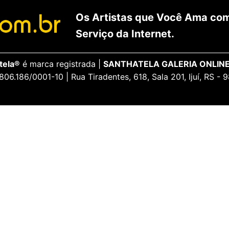
Os Artistas que Você Ama com
Serviço da Internet.
tela®
é marca registrada |
SANTHATELA GALERIA ONLINE
806.186/0001-10 | Rua Tiradentes, 618, Sala 201, Ijuí, RS -
ENCANTE-SE
ua Conta
Galeria Vip
idos
Opiniões Apaixonadas
thatela
Redes Sociais