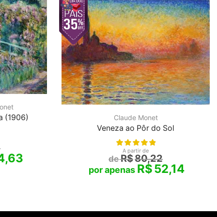
onet
a (1906)
Claude Monet
Veneza ao Pôr do Sol
4
A partir de
4,63
R$
80,22
R$
52,14