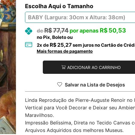
Tamanho
R$
77,74
R$
50,53
no Pix, Boleto ou
R$
25,27
2
x de
sem juros no Cartão de Créd
Mais formas de pagamento
ADICIONAR AO CARRINHO
Salvar na Lista de Desejos
Linda Reprodução de Pierre-Auguste Renoir no
Vertical para Você Decorar e Deixar seu Ambie
Maravilhoso.
Impressão Belíssima, Direta no Tecido Canvas 
Arquivos Adquiridos dos melhores Museus.