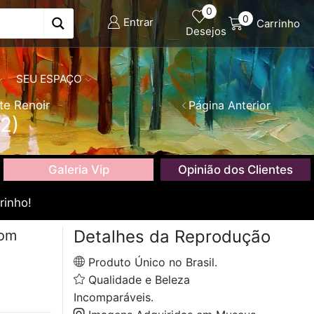
0
0
Entrar
Carrinho
Desejos
SEU ESPAÇO
te Renoir
Página Anterior
2)
Galeria Vip
Opinião dos Clientes
rinho!
Detalhes da Reprodução
com
Produto Único no Brasil.
Qualidade e Beleza
Incomparáveis.