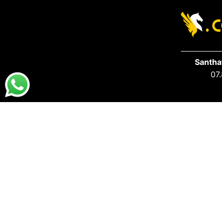
Santha
07.
DESTAQUES
PRA VOCÊ
Destaques da Santhatela
Acesse s
Nossos Best Sellers
Seus Ped
Últimos Lançamentos
S.A.C San