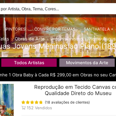
PINTORES
COMPRE POR TEMAS
SANTHATELA +
Telas
Obras de Arte
Impressionismo
Pierre-Augus
uas Jovens Meninas ao Piano (189
Todos Artistas
Movimentos da Arte
he 1 Obra Baby à Cada R$ 299,00 em Obras no seu Car
Reprodução em Tecido Canvas 
Qualidade Direto do Museu
(
18
avaliações de clientes)
152
Vendidos