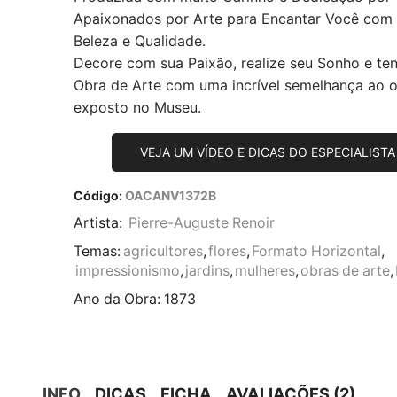
Apaixonados por Arte para Encantar Você com
Beleza e Qualidade.
Decore com sua Paixão, realize seu Sonho e te
Obra de Arte com uma incrível semelhança ao or
exposto no Museu.
VEJA UM VÍDEO E DICAS DO ESPECIALISTA
Código:
OACANV1372B
Artista:
Pierre-Auguste Renoir
Temas:
agricultores
,
flores
,
Formato Horizontal
,
impressionismo
,
jardins
,
mulheres
,
obras de arte
,
Ano da Obra:
1873
INFO
DICAS
FICHA
AVALIAÇÕES (2)