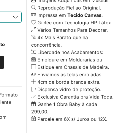
Imagens Adquiridas em Museus.
Reprodução Fiel ao Original.
Impressa em
Tecido Canvas
.
Giclée com Tecnologia HP Látex.
Vários Tamanhos Para Decorar.
4x Mais Barato que na
ito
concorrência.
Liberdade nos Acabamentos:
Emoldure em Moldurarias ou
Estique em Chassis de Madeira.
Enviamos as telas enroladas.
4cm de borda branca extra.
Dispensa vidro de proteção.
 Formato
Exclusiva Garantia pra Vida Toda.
iente
Ganhe 1 Obra Baby à cada
299,00.
com
Parcele em 6X s/ Juros ou 12X.