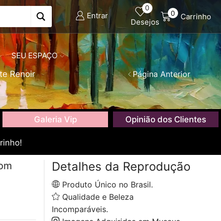
0
0
Entrar
Carrinho
Desejos
SEU ESPAÇO
te Renoir
Página Anterior
Galeria Vip
Opinião dos Clientes
rinho!
Detalhes da Reprodução
com
Produto Único no Brasil.
Qualidade e Beleza
Incomparáveis.