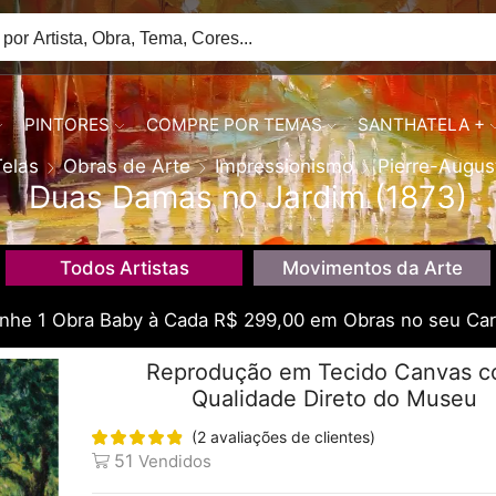
PINTORES
COMPRE POR TEMAS
SANTHATELA +
Telas
Obras de Arte
Impressionismo
Pierre-Augus
Duas Damas no Jardim (1873)
Todos Artistas
Movimentos da Arte
he 1 Obra Baby à Cada R$ 299,00 em Obras no seu Car
Reprodução em Tecido Canvas 
Qualidade Direto do Museu
(
2
avaliações de clientes)
51
Vendidos