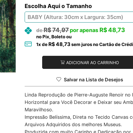
Tamanho
R$
74,97
R$
48,73
no Pix, Boleto ou
R$
48,73
1
x de
sem juros no Cartão de Créd
ADICIONAR AO CARRINHO
Salvar na Lista de Desejos
Linda Reprodução de Pierre-Auguste Renoir no
Horizontal para Você Decorar e Deixar seu Amb
Maravilhoso.
Impressão Belíssima, Direta no Tecido Canvas 
Arquivos Adquiridos dos melhores Museus.
Produzida com muito Carinho e Dedicação por