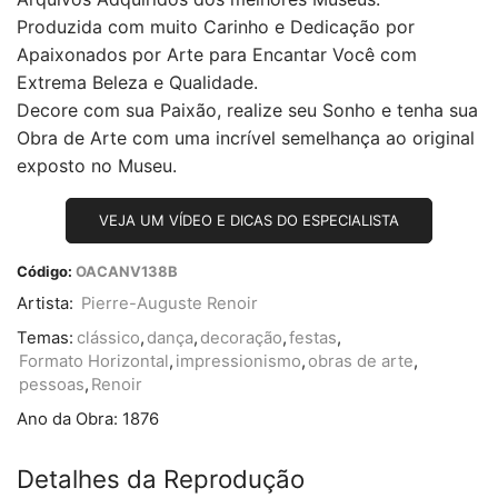
Produzida com muito Carinho e Dedicação por
Apaixonados por Arte para Encantar Você com
Extrema Beleza e Qualidade.
Decore com sua Paixão, realize seu Sonho e tenha sua
Obra de Arte com uma incrível semelhança ao original
exposto no Museu.
VEJA UM VÍDEO E DICAS DO ESPECIALISTA
Código:
OACANV138B
Artista:
Pierre-Auguste Renoir
Temas:
clássico
,
dança
,
decoração
,
festas
,
Formato Horizontal
,
impressionismo
,
obras de arte
,
pessoas
,
Renoir
Ano da Obra:
1876
Detalhes da Reprodução