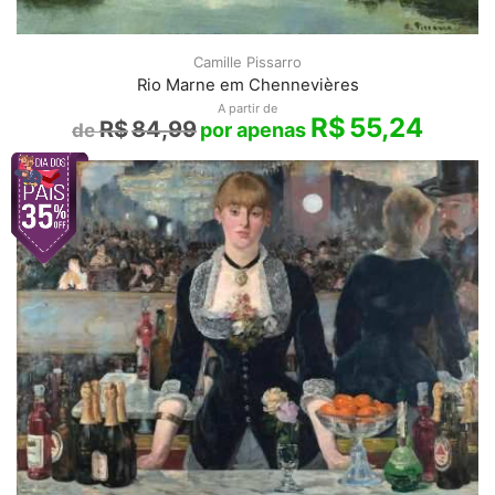
Camille Pissarro
Rio Marne em Chennevières
A partir de
R$
55,24
R$
84,99