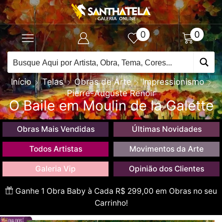
0
0
Início
Telas
Obras de Arte
Impressionismo
Pierre-Auguste Renoir
O Baile em Moulin de la Galette
Obras Mais Vendidas
Últimas Novidades
Todos Artistas
Movimentos da Arte
Galeria Vip
Opinião dos Clientes
Ganhe 1 Obra Baby à Cada R$ 299,00 em Obras no seu
Carrinho!