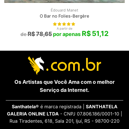
Édouard Manet
O Bar no Folies-Bergère
A partir de
R$
51,12
R$
78,65
Os Artistas que Você Ama com o melhor
Serviço da Internet.
Santhatela®
é marca registrada |
SANTHATELA
GALERIA ONLINE LTDA
- CNPJ 07.806.186/0001-10 |
Rua Tiradentes, 618, Sala 201, Ijuí, RS - 98700-220