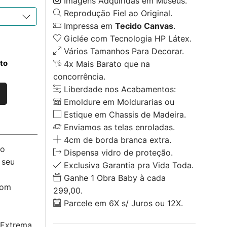
Imagens Adquiridas em Museus.
Reprodução Fiel ao Original.
Impressa em
Tecido Canvas
.
Giclée com Tecnologia HP Látex.
Vários Tamanhos Para Decorar.
to
4x Mais Barato que na
concorrência.
Liberdade nos Acabamentos:
Emoldure em Moldurarias ou
Estique em Chassis de Madeira.
Enviamos as telas enroladas.
4cm de borda branca extra.
no
Dispensa vidro de proteção.
 seu
Exclusiva Garantia pra Vida Toda.
Ganhe 1 Obra Baby à cada
com
299,00.
Parcele em 6X s/ Juros ou 12X.
 Extrema