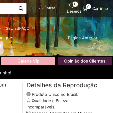
0
0
Entrar
Carrinho
Desejos
SEU ESPAÇO
paigne
Página Anterior
u
Galeria Vip
Opinião dos Clientes
rinho!
Detalhes da Reprodução
com
Produto Único no Brasil.
Qualidade e Beleza
Incomparáveis.