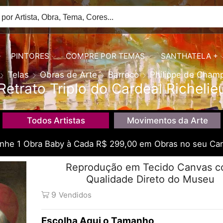
PINTORES
COMPRE POR TEMAS
SANTHATELA +
Telas
Obras de Arte
Barroco
Philippe de Cham
Retrato Triplo do Cardeal Richelie
Todos Artistas
Movimentos da Arte
he 1 Obra Baby à Cada R$ 299,00 em Obras no seu Car
Reprodução em Tecido Canvas 
Qualidade Direto do Museu
9
Vendidos
Tamanho