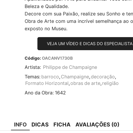
Beleza e Qualidade.
Decore com sua Paixão, realize seu Sonho e te
Obra de Arte com uma incrível semelhança ao or
exposto no Museu.
VEJA UM VÍDEO E DICAS DO ESPECIALISTA
Código:
OACANV1730B
Artista:
Philippe de Champaigne
Temas:
barroco
,
Champaigne
,
decoração
,
Formato Horizontal
,
obras de arte
,
religião
Ano da Obra:
1642
INFO
DICAS
FICHA
AVALIAÇÕES (0)