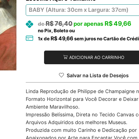
R$
76,40
R$
49,66
no Pix, Boleto ou
R$
49,66
1
x de
sem juros no Cartão de Crédi
ADICIONAR AO CARRINHO
Salvar na Lista de Desejos
Linda Reprodução de Philippe de Champaigne 
Formato Horizontal para Você Decorar e Deixar
Ambiente Maravilhoso.
Impressão Belíssima, Direta no Tecido Canvas 
Arquivos Adquiridos dos melhores Museus.
Produzida com muito Carinho e Dedicação por
Apaixonados por Arte para Encantar Você com