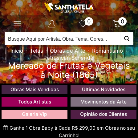
0
0
Início
Telas
Obras de Arte
Romantismo
Petrus van Schendel
Mercado de Frutas e Vegetais
à Noite (1865)
Obras Mais Vendidas
Últimas Novidades
Todos Artistas
Movimentos da Arte
Galeria Vip
Opinião dos Clientes
Ganhe 1 Obra Baby à Cada R$ 299,00 em Obras no seu
Carrinho!