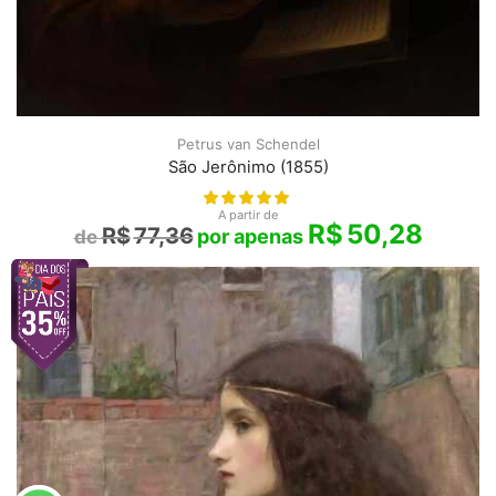
Petrus van Schendel
São Jerônimo (1855)
A partir de
R$
50,28
R$
77,36