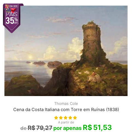
Thomas Cole
Cena da Costa Italiana com Torre em Ruínas (1838)
A partir de
R$
51,53
R$
79,27