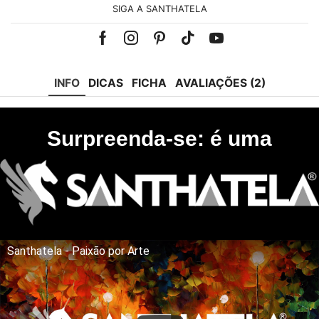
SIGA A SANTHATELA
Facebook
Instagram
Pinterest
Tik-
Youtube
tok
INFO
DICAS
FICHA
AVALIAÇÕES (2)
Surpreenda-se: é uma
Santhatela - Paixão por Arte