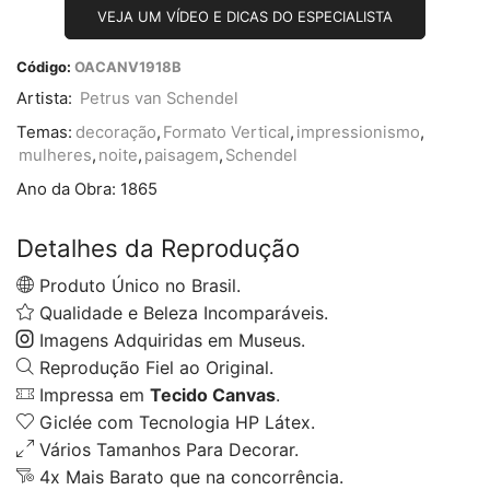
VEJA UM VÍDEO E DICAS DO ESPECIALISTA
Código:
OACANV1918B
Artista:
Petrus van Schendel
Temas:
decoração
,
Formato Vertical
,
impressionismo
,
mulheres
,
noite
,
paisagem
,
Schendel
Ano da Obra:
1865
Detalhes da Reprodução
Produto Único no Brasil.
Qualidade e Beleza Incomparáveis.
Imagens Adquiridas em Museus.
Reprodução Fiel ao Original.
Impressa em
Tecido Canvas
.
Giclée com Tecnologia HP Látex.
Vários Tamanhos Para Decorar.
4x Mais Barato que na concorrência.