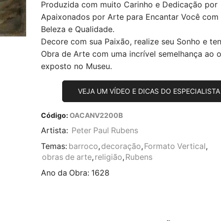
Produzida com muito Carinho e Dedicação por
Apaixonados por Arte para Encantar Você com
Beleza e Qualidade.
Decore com sua Paixão, realize seu Sonho e te
Obra de Arte com uma incrível semelhança ao or
exposto no Museu.
VEJA UM VÍDEO E DICAS DO ESPECIALISTA
Código:
OACANV2200B
Artista:
Peter Paul Rubens
Temas:
barroco
,
decoração
,
Formato Vertical
,
obras de arte
,
religião
,
Rubens
Ano da Obra:
1628