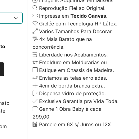
Imagens Adquiridas em Museus.
Reprodução Fiel ao Original.
Impressa em
Tecido Canvas
.
Giclée com Tecnologia HP Látex.
Vários Tamanhos Para Decorar.
4x Mais Barato que na
ito
concorrência.
Liberdade nos Acabamentos:
Emoldure em Moldurarias ou
Estique em Chassis de Madeira.
Enviamos as telas enroladas.
4cm de borda branca extra.
Dispensa vidro de proteção.
Exclusiva Garantia pra Vida Toda.
mato
Ganhe 1 Obra Baby à cada
nte
299,00.
Parcele em 6X s/ Juros ou 12X.
com