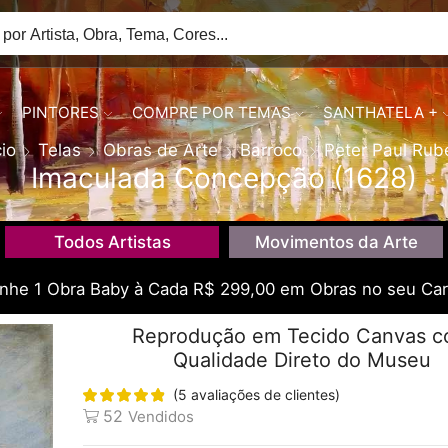
PINTORES
COMPRE POR TEMAS
SANTHATELA +
cio
Telas
Obras de Arte
Barroco
Peter Paul Rub
Imaculada Concepção (1628)
Todos Artistas
Movimentos da Arte
he 1 Obra Baby à Cada R$ 299,00 em Obras no seu Car
Reprodução em Tecido Canvas 
Qualidade Direto do Museu
(
5
avaliações de clientes)
52
Vendidos