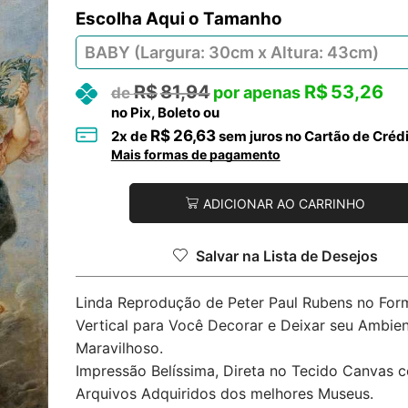
Tamanho
R$
81,94
R$
53,26
no Pix, Boleto ou
R$
26,63
2
x de
sem juros no Cartão de Créd
Mais formas de pagamento
ADICIONAR AO CARRINHO
Salvar na Lista de Desejos
Linda Reprodução de Peter Paul Rubens no For
Vertical para Você Decorar e Deixar seu Ambie
Maravilhoso.
Impressão Belíssima, Direta no Tecido Canvas 
Arquivos Adquiridos dos melhores Museus.