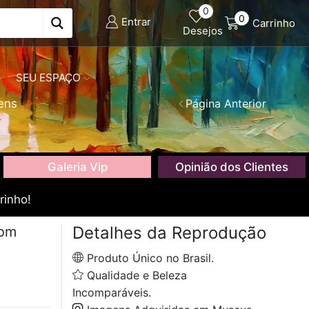
0
0
Entrar
Carrinho
Desejos
SEU ESPAÇO
ens
Página Anterior
Galeria Vip
Opinião dos Clientes
rinho!
Detalhes da Reprodução
com
Produto Único no Brasil.
Qualidade e Beleza
Incomparáveis.