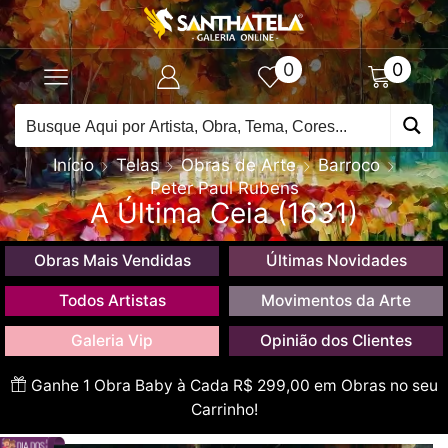
0
0
Início
Telas
Obras de Arte
Barroco
Peter Paul Rubens
A Última Ceia (1631)
Obras Mais Vendidas
Últimas Novidades
Todos Artistas
Movimentos da Arte
Galeria Vip
Opinião dos Clientes
Ganhe 1 Obra Baby à Cada R$ 299,00 em Obras no seu
Carrinho!