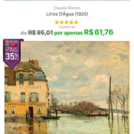
Claude Monet
Lírios D’Água (1920)
A partir de
R$
61,76
R$
95,01