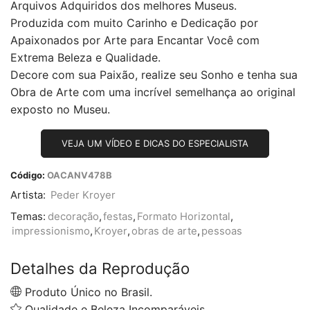
Arquivos Adquiridos dos melhores Museus.
Produzida com muito Carinho e Dedicação por
Apaixonados por Arte para Encantar Você com
Extrema Beleza e Qualidade.
Decore com sua Paixão, realize seu Sonho e tenha sua
Obra de Arte com uma incrível semelhança ao original
exposto no Museu.
VEJA UM VÍDEO E DICAS DO ESPECIALISTA
Código:
OACANV478B
Artista:
Peder Kroyer
Temas:
decoração
,
festas
,
Formato Horizontal
,
impressionismo
,
Kroyer
,
obras de arte
,
pessoas
Detalhes da Reprodução
Produto Único no Brasil.
Qualidade e Beleza Incomparáveis.