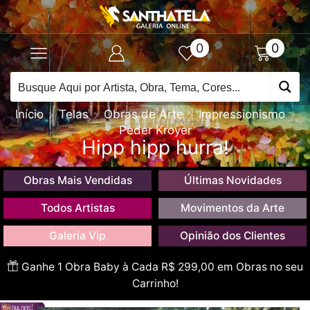
0
0
Início
Telas
Obras de Arte
Impressionismo
Peder Kroyer
Hipp hipp hurra!
Obras Mais Vendidas
Últimas Novidades
Todos Artistas
Movimentos da Arte
Galeria Vip
Opinião dos Clientes
Ganhe 1 Obra Baby à Cada R$ 299,00 em Obras no seu
Carrinho!