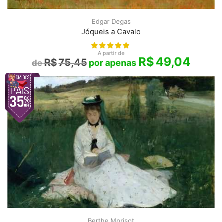
Edgar Degas
Jóqueis a Cavalo
A partir de
R$
49,04
R$
75,45
Berthe Morisot