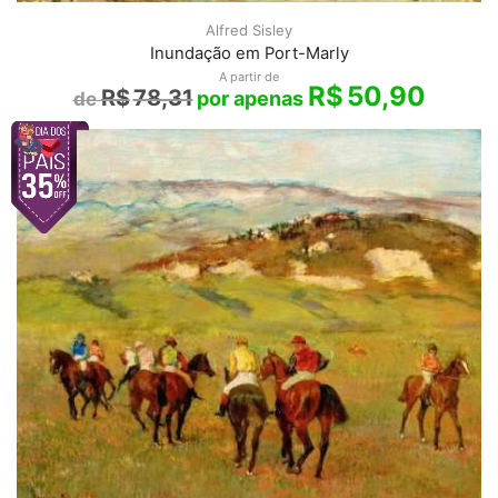
Alfred Sisley
Inundação em Port-Marly
A partir de
R$
50,90
R$
78,31