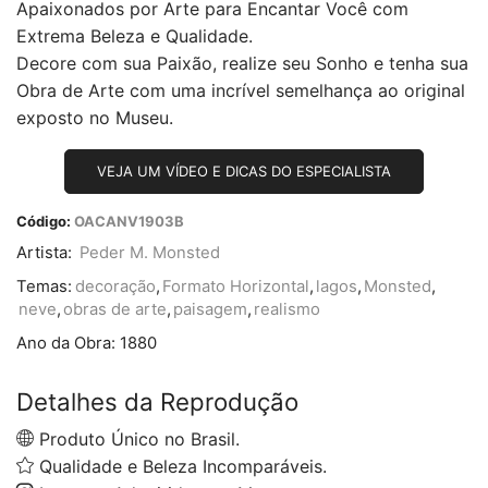
Apaixonados por Arte para Encantar Você com
Extrema Beleza e Qualidade.
Decore com sua Paixão, realize seu Sonho e tenha sua
Obra de Arte com uma incrível semelhança ao original
exposto no Museu.
VEJA UM VÍDEO E DICAS DO ESPECIALISTA
Código:
OACANV1903B
Artista:
Peder M. Monsted
Temas:
decoração
,
Formato Horizontal
,
lagos
,
Monsted
,
neve
,
obras de arte
,
paisagem
,
realismo
Ano da Obra:
1880
Detalhes da Reprodução
Produto Único no Brasil.
Qualidade e Beleza Incomparáveis.