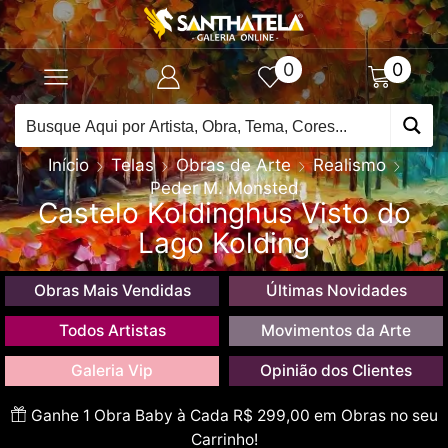
0
0
Início
Telas
Obras de Arte
Realismo
Peder M. Monsted
Castelo Koldinghus Visto do
Lago Kolding
Obras Mais Vendidas
Últimas Novidades
Todos Artistas
Movimentos da Arte
Galeria Vip
Opinião dos Clientes
Ganhe 1 Obra Baby à Cada R$ 299,00 em Obras no seu
Carrinho!