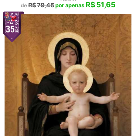
R$
51,65
R$
79,46