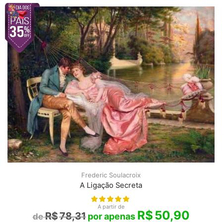
Frederic Soulacroix
A Ligação Secreta
A partir de
R$
50,90
R$
78,31