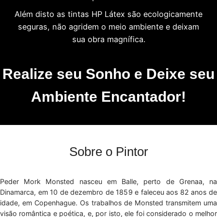
Além disto as tintas HP Látex são ecologicamente
seguras, não agridem o meio ambiente e deixam
sua obra magnífica.
Realize seu Sonho e Deixe seu
Ambiente Encantador!
Sobre o Pintor
Peder Mork Monsted nasceu em Balle, perto de Grenaa, na
Dinamarca, em 10 de dezembro de 1859 e faleceu aos 82 anos de
idade, em Copenhague. Os trabalhos de Monsted transmitem uma
visão romântica e poética, e, por isto, ele foi considerado o melhor