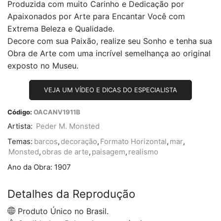
Produzida com muito Carinho e Dedicação por
Apaixonados por Arte para Encantar Você com
Extrema Beleza e Qualidade.
Decore com sua Paixão, realize seu Sonho e tenha sua
Obra de Arte com uma incrível semelhança ao original
exposto no Museu.
VEJA UM VÍDEO E DICAS DO ESPECIALISTA
Código:
OACANV1911B
Artista:
Peder M. Monsted
Temas:
barcos
,
decoração
,
Formato Horizontal
,
mar
,
Monsted
,
obras de arte
,
paisagem
,
realismo
Ano da Obra:
1907
Detalhes da Reprodução
Produto Único no Brasil.