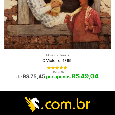
Almeida Júnior
O Violeiro (1899)
A partir de
R$
49,04
R$
75,45