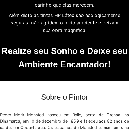
carinho que elas merecem.
Além disto as tintas HP Látex são ecologicamente
seguras, não agridem o meio ambiente e deixam
sua obra magnífica.
Realize seu Sonho e Deixe seu
Ambiente Encantador!
Sobre o Pintor
Peder Mork Monsted nasceu em Balle, perto de Grenaa, na
Dinamarca, em 10 de dezembro de 1859 e faleceu aos 82 anos de
idade, em Copenhague. Os trabalhos de Monsted transmitem uma