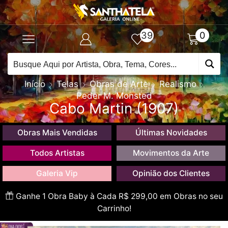
39
0
Início
Telas
Obras de Arte
Realismo
Peder M. Monsted
Cabo Martin (1907)
Obras Mais Vendidas
Últimas Novidades
Todos Artistas
Movimentos da Arte
Galeria Vip
Opinião dos Clientes
Ganhe 1 Obra Baby à Cada R$ 299,00 em Obras no seu
Carrinho!