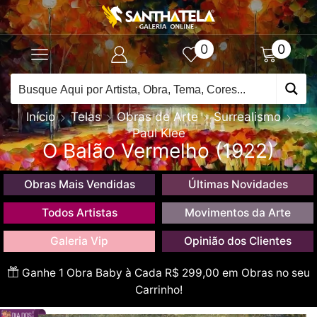
0
0
Início
Telas
Obras de Arte
Surrealismo
Paul Klee
O Balão Vermelho (1922)
Obras Mais Vendidas
Últimas Novidades
Todos Artistas
Movimentos da Arte
Galeria Vip
Opinião dos Clientes
Ganhe 1 Obra Baby à Cada R$ 299,00 em Obras no seu
Carrinho!