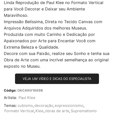
Linda Reprodução de Paul Klee no Formato Vertical
para Você Decorar e Deixar seu Ambiente
Maravilhoso.
Impressão Belíssima, Direta no Tecido Canvas com
Arquivos Adquiridos dos melhores Museus.
Produzida com muito Carinho e Dedicação por
Apaixonados por Arte para Encantar Você com
Extrema Beleza e Qualidade.
Decore com sua Paixão, realize seu Sonho e tenha sua
Obra de Arte com uma incrível semelhança ao original
exposto no Museu.
VEJA UM VÍDEO E DICAS DO ESPECIALISTA
Código:
OACANV1669B
Artista:
Paul Klee
Temas:
cubismo
,
decoração
,
expressionismo
,
Formato Vertical
,
Klee
,
obras de arte
,
Suprematismo