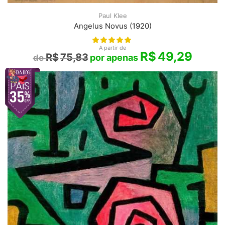
Paul Klee
Angelus Novus (1920)
A partir de
R$
49,29
R$
75,83