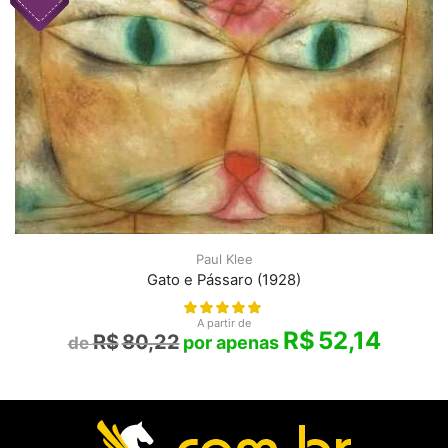
Paul Klee
Gato e Pássaro (1928)
A partir de
R$
52,14
R$
80,22