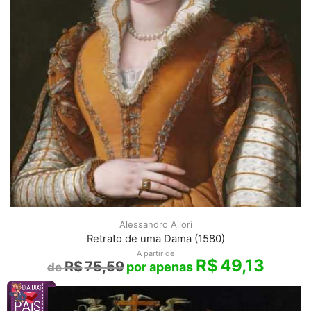
Alessandro Allori
Retrato de uma Dama (1580)
A partir de
R$
49,13
R$
75,59