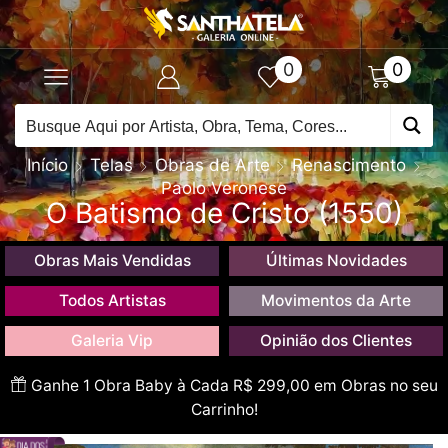
0
0
Início
Telas
Obras de Arte
Renascimento
Paolo Veronese
O Batismo de Cristo (1550)
Obras Mais Vendidas
Últimas Novidades
Todos Artistas
Movimentos da Arte
Galeria Vip
Opinião dos Clientes
Ganhe 1 Obra Baby à Cada R$ 299,00 em Obras no seu
Carrinho!