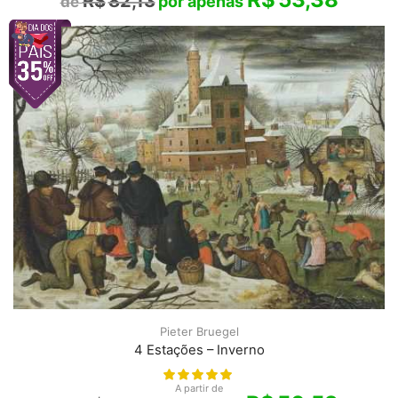
R$
82,13
Pieter Bruegel
4 Estações – Inverno
A partir de