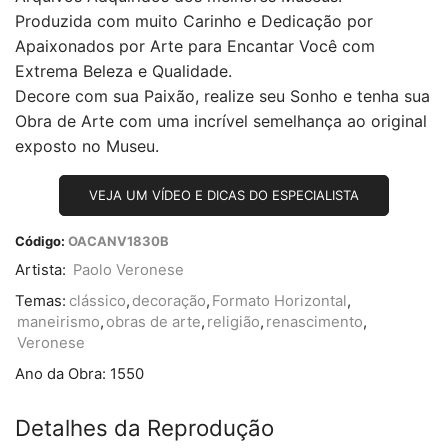
Produzida com muito Carinho e Dedicação por
Apaixonados por Arte para Encantar Você com
Extrema Beleza e Qualidade.
Decore com sua Paixão, realize seu Sonho e tenha sua
Obra de Arte com uma incrível semelhança ao original
exposto no Museu.
VEJA UM VÍDEO E DICAS DO ESPECIALISTA
Código:
OACANV1830B
Artista:
Paolo Veronese
Temas:
clássico
,
decoração
,
Formato Horizontal
,
maneirismo
,
obras de arte
,
religião
,
renascimento
,
Veronese
Ano da Obra:
1550
Detalhes da Reprodução