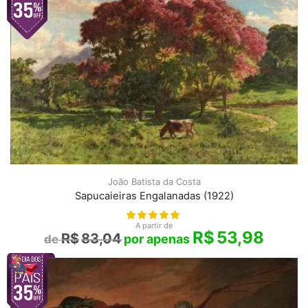
João Batista da Costa
Sapucaieiras Engalanadas (1922)
A partir de
R$
53,98
R$
83,04