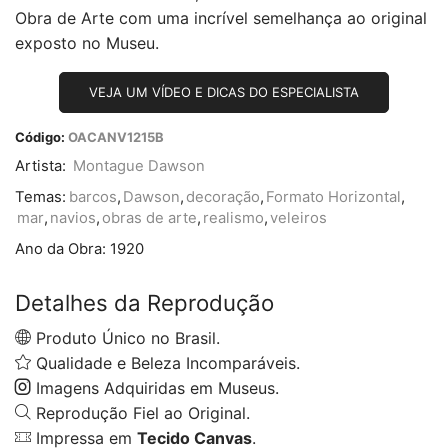
Obra de Arte com uma incrível semelhança ao original
exposto no Museu.
VEJA UM VÍDEO E DICAS DO ESPECIALISTA
Código:
OACANV1215B
Artista:
Montague Dawson
Temas:
barcos
,
Dawson
,
decoração
,
Formato Horizontal
,
mar
,
navios
,
obras de arte
,
realismo
,
veleiros
Ano da Obra:
1920
Detalhes da Reprodução
Produto Único no Brasil.
Qualidade e Beleza Incomparáveis.
Imagens Adquiridas em Museus.
Reprodução Fiel ao Original.
Impressa em
Tecido Canvas
.