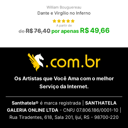
William Bouguereau
Dante e Virgílio no Inferno
A partir de
R$
49,66
R$
76,40
Os Artistas que Você Ama com o melhor
Serviço da Internet.
Santhatela®
é marca registrada |
SANTHATELA
GALERIA ONLINE LTDA
- CNPJ 07.806.186/0001-10 |
Rua Tiradentes, 618, Sala 201, Ijuí, RS - 98700-220