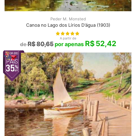
Peder M. Monsted
Canoa no Lago dos Lírios D’água (1903)
A partir de
R$
52,42
R$
80,65