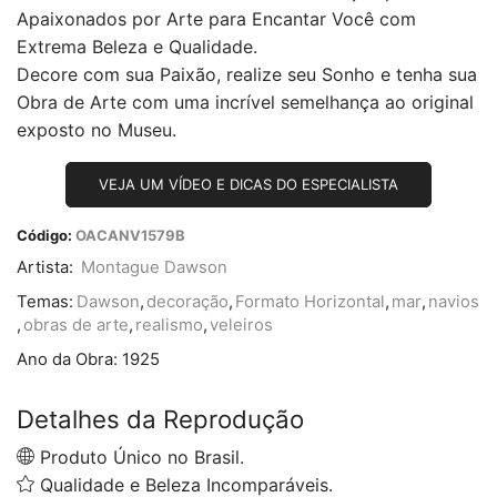
Apaixonados por Arte para Encantar Você com
Extrema Beleza e Qualidade.
Decore com sua Paixão, realize seu Sonho e tenha sua
Obra de Arte com uma incrível semelhança ao original
exposto no Museu.
VEJA UM VÍDEO E DICAS DO ESPECIALISTA
Código:
OACANV1579B
Artista:
Montague Dawson
Temas:
Dawson
,
decoração
,
Formato Horizontal
,
mar
,
navios
,
obras de arte
,
realismo
,
veleiros
Ano da Obra:
1925
Detalhes da Reprodução
Produto Único no Brasil.
Qualidade e Beleza Incomparáveis.