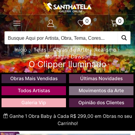
0
0
Início
Telas
Obras de Arte
Realismo
Montague Dawson
O Clipper Iluminado
Obras Mais Vendidas
Últimas Novidades
Todos Artistas
Movimentos da Arte
Galeria Vip
Opinião dos Clientes
Ganhe 1 Obra Baby à Cada R$ 299,00 em Obras no seu
Carrinho!