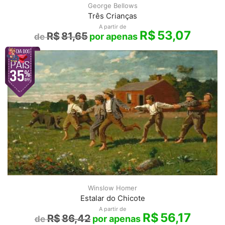
George Bellows
Três Crianças
A partir de
R$
53,07
R$
81,65
Winslow Homer
Estalar do Chicote
A partir de
R$
56,17
R$
86,42