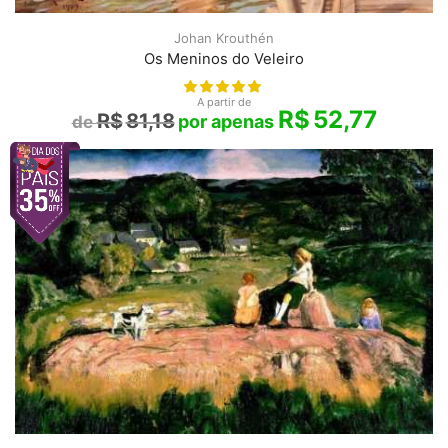
Johan Krouthén
Os Meninos do Veleiro
A partir de
R$
52,77
R$
81,18