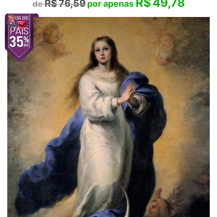
R$
49,78
R$
76,59