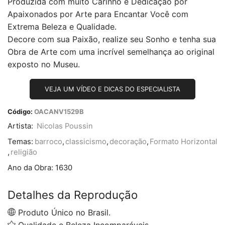
Produzida com muito Carinho e Dedicação por
Apaixonados por Arte para Encantar Você com
Extrema Beleza e Qualidade.
Decore com sua Paixão, realize seu Sonho e tenha sua
Obra de Arte com uma incrível semelhança ao original
exposto no Museu.
VEJA UM VÍDEO E DICAS DO ESPECIALISTA
Código:
OACANV1529B
Artista:
Nicolas Poussin
Temas:
barroco
,
classicismo
,
decoração
,
Formato Horizontal
,
religião
Ano da Obra:
1630
Detalhes da Reprodução
Produto Único no Brasil.
Qualidade e Beleza Incomparáveis.