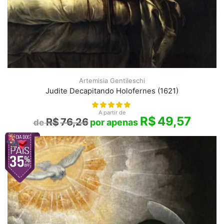
Artemisia Gentileschi
Judite Decapitando Holofernes (1621)
A partir de
R$
49,57
R$
76,26