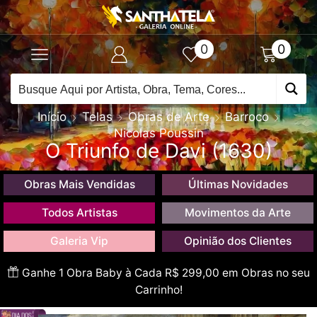
0
0
Início
Telas
Obras de Arte
Barroco
Nicolas Poussin
O Triunfo de Davi (1630)
Obras Mais Vendidas
Últimas Novidades
Todos Artistas
Movimentos da Arte
Galeria Vip
Opinião dos Clientes
Ganhe 1 Obra Baby à Cada R$ 299,00 em Obras no seu
Carrinho!