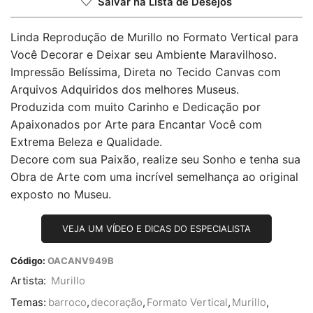
Salvar na Lista de Desejos
Linda Reprodução de Murillo no Formato Vertical para
Você Decorar e Deixar seu Ambiente Maravilhoso.
Impressão Belíssima, Direta no Tecido Canvas com
Arquivos Adquiridos dos melhores Museus.
Produzida com muito Carinho e Dedicação por
Apaixonados por Arte para Encantar Você com
Extrema Beleza e Qualidade.
Decore com sua Paixão, realize seu Sonho e tenha sua
Obra de Arte com uma incrível semelhança ao original
exposto no Museu.
VEJA UM VÍDEO E DICAS DO ESPECIALISTA
Código:
OACANV949B
Artista:
Murillo
Temas:
barroco
,
decoração
,
Formato Vertical
,
Murillo
,