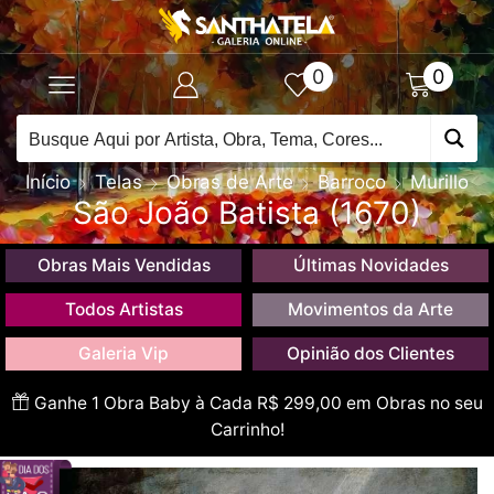
0
0
Início
Telas
Obras de Arte
Barroco
Murillo
São João Batista (1670)
Obras Mais Vendidas
Últimas Novidades
Todos Artistas
Movimentos da Arte
Galeria Vip
Opinião dos Clientes
Ganhe 1 Obra Baby à Cada R$ 299,00 em Obras no seu
Carrinho!