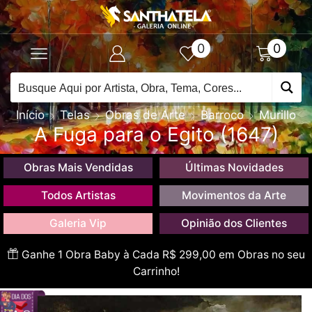
0
0
Início
Telas
Obras de Arte
Barroco
Murillo
A Fuga para o Egito (1647)
Obras Mais Vendidas
Últimas Novidades
Todos Artistas
Movimentos da Arte
Galeria Vip
Opinião dos Clientes
Ganhe 1 Obra Baby à Cada R$ 299,00 em Obras no seu
Carrinho!