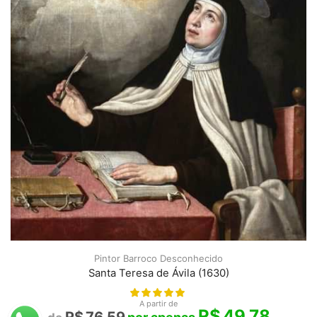
Pintor Barroco Desconhecido
Santa Teresa de Ávila (1630)
A partir de
R$
49,78
R$
76,59