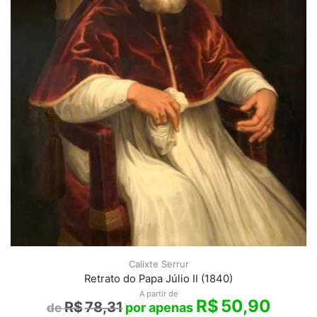
Calixte Serrur
Retrato do Papa Júlio II (1840)
A partir de
R$
50,90
R$
78,31