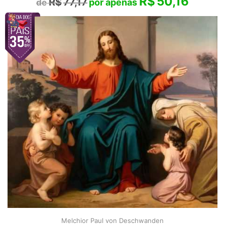
R$
50,16
R$
77,17
Melchior Paul von Deschwanden