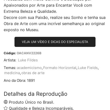
Apaixonados por Arte para Encantar Você com
Extrema Beleza e Qualidade.
Decore com sua Paixão, realize seu Sonho e tenha sua
Obra de Arte com uma incrível semelhança ao original
exposto no Museu.
VEJA UM VÍDEO E DICAS DO ESPECIALISTA
Código:
OACANV2226B
Artista:
Luke Fildes
Temas:
academicismo
,
Formato Horizontal
,
Luke Fields
,
medicina
,
obras de arte
Ano da Obra:
1891
Detalhes da Reprodução
Produto Único no Brasil.
Qualidade e Beleza Incomparáveis.