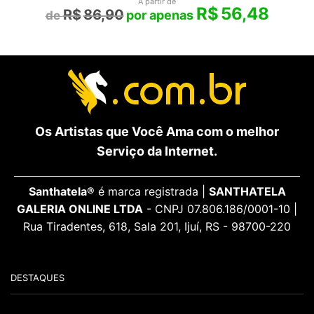
A partir de
R$
56,48
R$
86,90
Os Artistas que Você Ama com o melhor
Serviço da Internet.
Santhatela®
é marca registrada |
SANTHATELA
GALERIA ONLINE LTDA
- CNPJ 07.806.186/0001-10 |
Rua Tiradentes, 618, Sala 201, Ijuí, RS - 98700-220
DESTAQUES