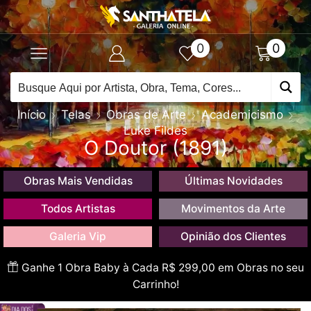
0
0
Início
Telas
Obras de Arte
Academicismo
Luke Fildes
O Doutor (1891)
Obras Mais Vendidas
Últimas Novidades
Todos Artistas
Movimentos da Arte
Galeria Vip
Opinião dos Clientes
Ganhe 1 Obra Baby à Cada R$ 299,00 em Obras no seu
Carrinho!