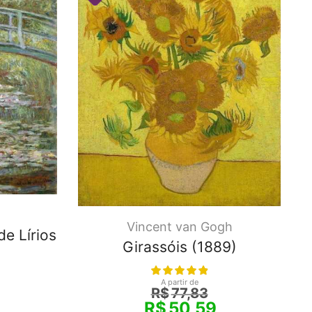
Vincent van Gogh
e Lírios
Girassóis (1889)
A partir de
R$
77,83
R$
50,59