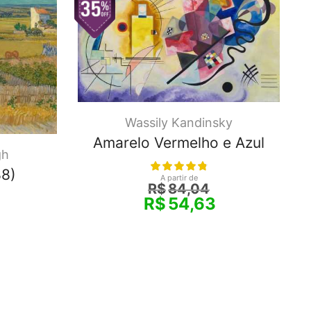
Wassily Kandinsky
Amarelo Vermelho e Azul
gh
88)
A partir de
R$
84,04
R$
54,63