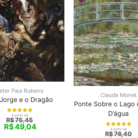
eter Paul Rubens
Claude Monet
Jorge e o Dragão
Ponte Sobre o Lago d
D’água
A partir de
R$
75,45
R$
49,04
A partir de
R$
76,40