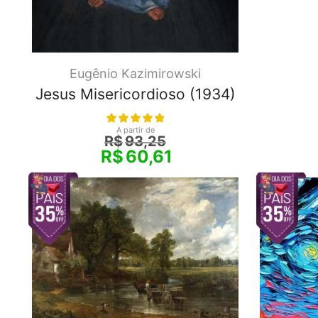
Eugênio Kazimirowski
Jesus Misericordioso (1934)
A partir de
R$
93,25
R$
60,61