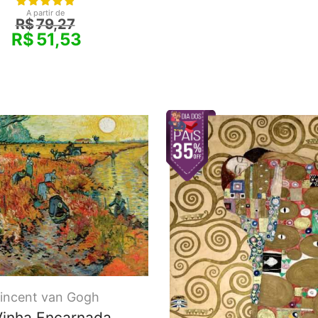
A partir de
R$
79,27
R$
51,53
incent van Gogh
Vinha Encarnada