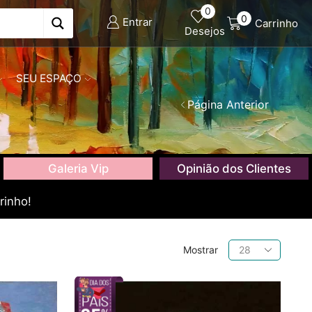
0
0
Entrar
Carrinho
Desejos
SEU ESPAÇO
Página Anterior
Galeria Vip
Opinião dos Clientes
rinho!
Produtos
Mostrar
por
página