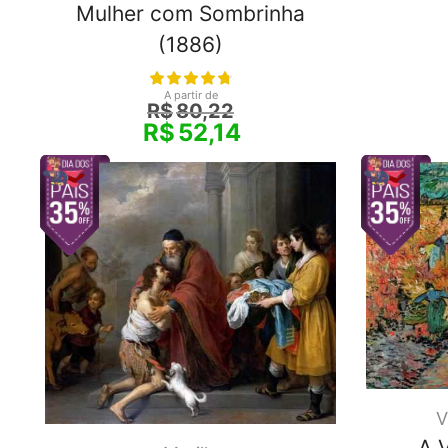
Mulher com Sombrinha
(1886)
A partir de
R$
80,22
R$
52,14
V
A 