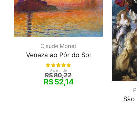
Claude Monet
Veneza ao Pôr do Sol
A partir de
R$
80,22
R$
52,14
P
São 