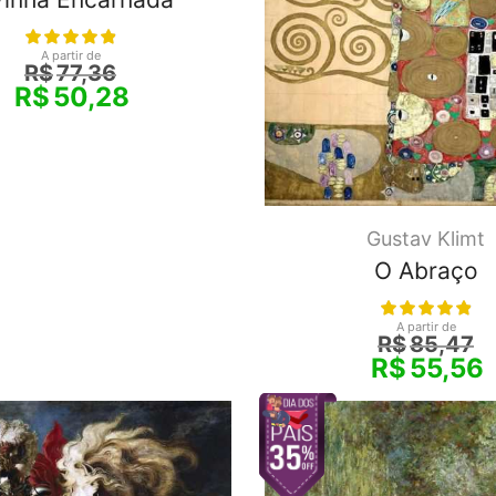
A partir de
R$
77,36
R$
50,28
Gustav Klimt
O Abraço
A partir de
R$
85,47
R$
55,56