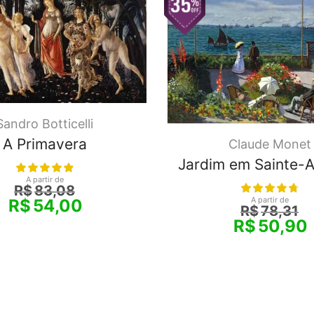
Sandro Botticelli
A Primavera
Claude Monet
Jardim em Sainte-
A partir de
R$
83,08
A partir de
R$
54,00
R$
78,31
R$
50,90