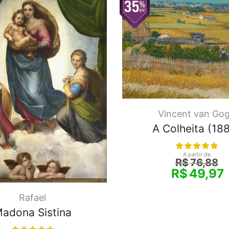
Vincent van Go
A Colheita (18
A partir de
R$
76,88
R$
49,97
Rafael
adona Sistina