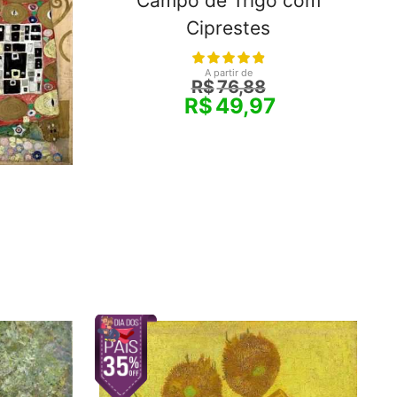
Campo de Trigo com
Ciprestes
A partir de
R$
76,88
R$
49,97