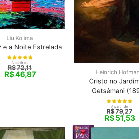
Liu Kojima
 e a Noite Estrelada
A partir de
R$
72,11
Heinrich Hofma
R$
46,87
Cristo no Jardi
Getsêmani (18
A partir de
R$
79,27
R$
51,53