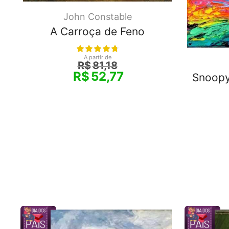
John Constable
A Carroça de Feno
A partir de
R$
81,18
R$
52,77
Snoopy