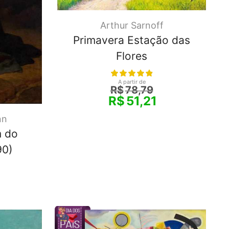
Arthur Sarnoff
Primavera Estação das
Flores
A partir de
R$
78,79
R$
51,21
nn
m do
90)