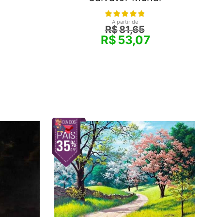
A partir de
R$
81,65
R$
53,07