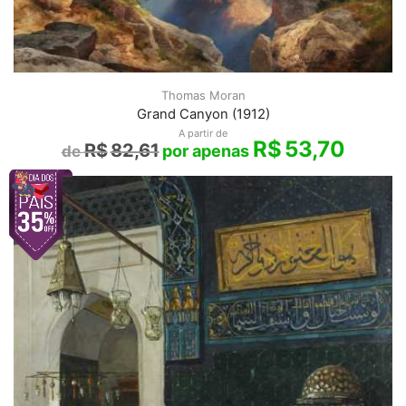
Thomas Moran
Grand Canyon (1912)
A partir de
R$
53,70
R$
82,61