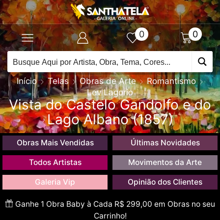
0
0
Início
Telas
Obras de Arte
Romantismo
Lev Lagorio
Vista do Castelo Gandolfo e do
Lago Albano (1857)
Obras Mais Vendidas
Últimas Novidades
Todos Artistas
Movimentos da Arte
Galeria Vip
Opinião dos Clientes
Ganhe 1 Obra Baby à Cada R$ 299,00 em Obras no seu
Carrinho!