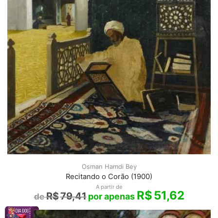
Osman Hamdi Bey
Recitando o Corão (1900)
A partir de
R$
51,62
R$
79,41