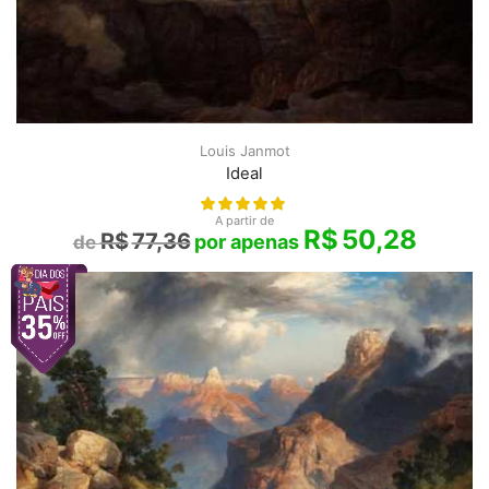
Louis Janmot
Ideal
A partir de
R$
50,28
R$
77,36