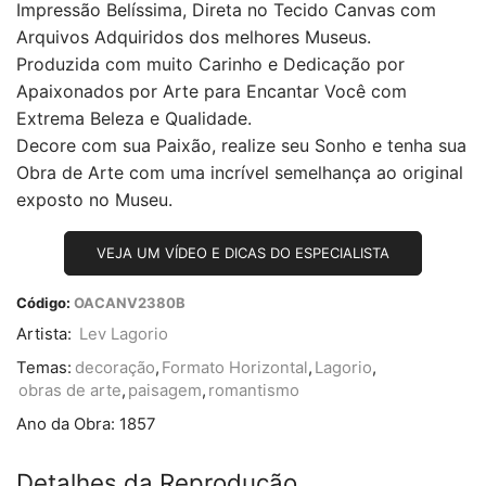
Impressão Belíssima, Direta no Tecido Canvas com
Arquivos Adquiridos dos melhores Museus.
Produzida com muito Carinho e Dedicação por
Apaixonados por Arte para Encantar Você com
Extrema Beleza e Qualidade.
Decore com sua Paixão, realize seu Sonho e tenha sua
Obra de Arte com uma incrível semelhança ao original
exposto no Museu.
VEJA UM VÍDEO E DICAS DO ESPECIALISTA
Código:
OACANV2380B
Artista:
Lev Lagorio
Temas:
decoração
,
Formato Horizontal
,
Lagorio
,
obras de arte
,
paisagem
,
romantismo
Ano da Obra:
1857
Detalhes da Reprodução