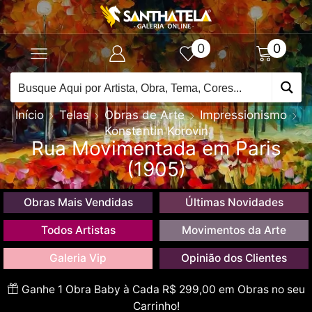
0
0
Início
Telas
Obras de Arte
Impressionismo
Konstantin Korovin
Rua Movimentada em Paris
(1905)
Obras Mais Vendidas
Últimas Novidades
Todos Artistas
Movimentos da Arte
Galeria Vip
Opinião dos Clientes
Ganhe 1 Obra Baby à Cada R$ 299,00 em Obras no seu
Carrinho!