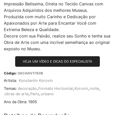
Impressão Belíssima, Direta no Tecido Canvas com
Arquivos Adquiridos dos melhores Museus.
Produzida com muito Carinho e Dedicação por
Apaixonados por Arte para Encantar Você com
Extrema Beleza e Qualidade.
Decore com sua Paixão, realize seu Sonho e tenha sua
Obra de Arte com uma incrível semelhança ao original
exposto no Museu.
VEJA UM VÍDEO E DICAS DO ESPECIALISTA
Código:
OACANV1760B
Artista:
Konstantin Korovin
Temas:
decoração
,
Formato Horizontal
,
Korovin
,
noite
,
obras de arte
,
Paris
,
urbano
Ano da Obra:
1905