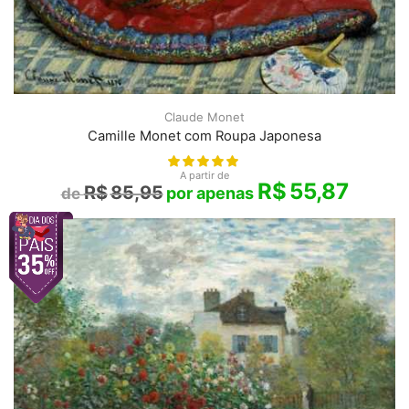
Claude Monet
Camille Monet com Roupa Japonesa
A partir de
R$
55,87
R$
85,95