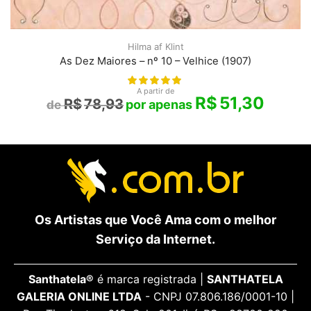
Hilma af Klint
As Dez Maiores – nº 10 – Velhice (1907)
A partir de
R$
51,30
R$
78,93
Os Artistas que Você Ama com o melhor
Serviço da Internet.
Santhatela®
é marca registrada |
SANTHATELA
GALERIA ONLINE LTDA
- CNPJ 07.806.186/0001-10 |