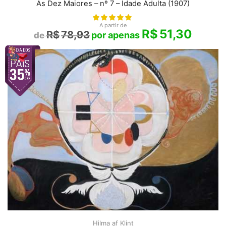
As Dez Maiores – nº 7 – Idade Adulta (1907)
A partir de
R$
51,30
R$
78,93
Hilma af Klint