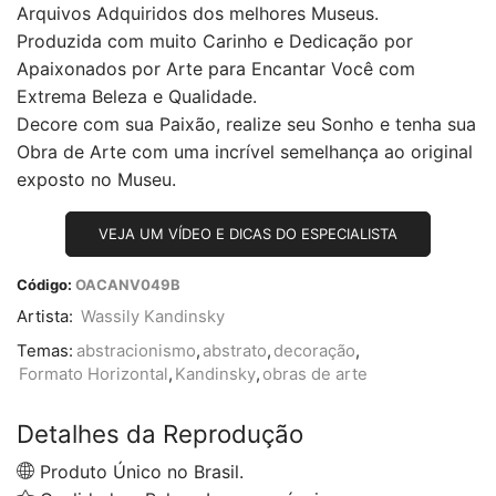
Arquivos Adquiridos dos melhores Museus.
Produzida com muito Carinho e Dedicação por
Apaixonados por Arte para Encantar Você com
Extrema Beleza e Qualidade.
Decore com sua Paixão, realize seu Sonho e tenha sua
Obra de Arte com uma incrível semelhança ao original
exposto no Museu.
VEJA UM VÍDEO E DICAS DO ESPECIALISTA
Código:
OACANV049B
Artista:
Wassily Kandinsky
Temas:
abstracionismo
,
abstrato
,
decoração
,
Formato Horizontal
,
Kandinsky
,
obras de arte
Detalhes da Reprodução
Produto Único no Brasil.