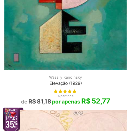
Wassily Kandinsky
Elevação (1929)
A partir de
R$
52,77
R$
81,18