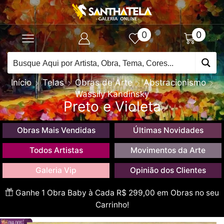
0
0
Início
Telas
Obras de Arte
Abstracionismo
Wassily Kandinsky
Preto e Violeta
Obras Mais Vendidas
Últimas Novidades
Todos Artistas
Movimentos da Arte
Galeria Vip
Opinião dos Clientes
Ganhe 1 Obra Baby à Cada R$ 299,00 em Obras no seu
Carrinho!