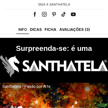
SIGA A SANTHATELA
Facebook
Instagram
Pinterest
Tik-
Youtube
tok
INFO
DICAS
FICHA
AVALIAÇÕES (3)
Surpreenda-se: é uma
Santhatela - Paixão por Arte