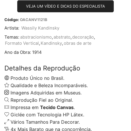
VEJA UM VÍDEO E DICAS DO ESPECIALISTA
Código:
OACANV1121B
Artista:
Wassily Kandinsky
Temas:
abstracionismo
,
abstrato
,
decoração
,
Formato Vertical
,
Kandinsky
,
obras de arte
Ano da Obra:
1914
Detalhes da Reprodução
Produto Único no Brasil.
Qualidade e Beleza Incomparáveis.
Imagens Adquiridas em Museus.
Reprodução Fiel ao Original.
Impressa em
Tecido Canvas
.
Giclée com Tecnologia HP Látex.
Vários Tamanhos Para Decorar.
4x Mais Barato que na concorrência.