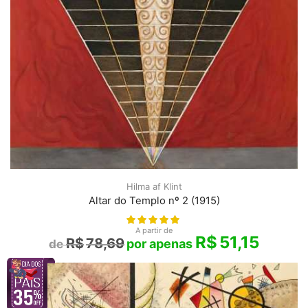
Hilma af Klint
Altar do Templo nº 2 (1915)
A partir de
R$
51,15
R$
78,69