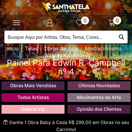
0
0
Início
Telas
Obras de Arte
Abstracionismo
Wassily Kandinsky
Painel Para Edwin R. Campbell
nº 4
Obras Mais Vendidas
Últimas Novidades
Todos Artistas
Movimentos da Arte
Galeria Vip
Opinião dos Clientes
Ganhe 1 Obra Baby à Cada R$ 299,00 em Obras no seu
Carrinho!