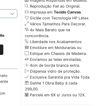
Imagens Adquiridas em Museus.
Reprodução Fiel ao Original.
Impressa em
Tecido Canvas
.
Giclée com Tecnologia HP Látex.
Vários Tamanhos Para Decorar.
4x Mais Barato que na
ito
concorrência.
Liberdade nos Acabamentos:
Emoldure em Moldurarias ou
Estique em Chassis de Madeira.
Enviamos as telas enroladas.
4cm de borda branca extra.
Dispensa vidro de proteção.
mato
Exclusiva Garantia pra Vida Toda.
iente
Ganhe 1 Obra Baby à cada
299,00.
com
Parcele em 6X s/ Juros ou 12X.