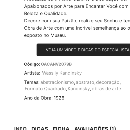
Apaixonados por Arte para Encantar Você com
Beleza e Qualidade.
Decore com sua Paixão, realize seu Sonho e te
Obra de Arte com uma incrível semelhança ao or
exposto no Museu.
VEJA UM VÍDEO E DICAS DO ESPECIALISTA
Código:
OACANV2079B
Artista:
Wassily Kandinsky
Temas:
abstracionismo
,
abstrato
,
decoração
,
Formato Quadrado
,
Kandinsky
,
obras de arte
Ano da Obra:
1926
INFO
DICAS
FICHA
AVALIAÇÕES (1)