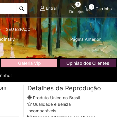
0
0
Entrar
Carrinho
Desejos
SEU ESPAÇO
ndinsky
Página Anterior
Galeria Vip
Opinião dos Clientes
rinho!
Detalhes da Reprodução
com
Produto Único no Brasil.
Qualidade e Beleza
Incomparáveis.