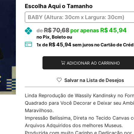
Tamanho
R$
70,68
R$
45,94
no Pix, Boleto ou
R$
45,94
1
x de
sem juros no Cartão de Créd
ADICIONAR AO CARRINHO
Salvar na Lista de Desejos
Linda Reprodução de Wassily Kandinsky no For
Quadrado para Você Decorar e Deixar seu Amb
Maravilhoso.
Impressão Belíssima, Direta no Tecido Canvas 
Arquivos Adquiridos dos melhores Museus.
Produzida com muito Carinho e Dedicação por