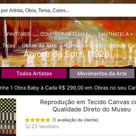
PINTORES
COMPRE POR TEMAS
SANTHATELA +
Telas
Obras de Arte
Abstracionismo
Wassily Ka
Árvore de Sons (1926)
Todos Artistas
Movimentos da Arte
he 1 Obra Baby à Cada R$ 299,00 em Obras no seu Car
Reprodução em Tecido Canvas 
Qualidade Direto do Museu
(
1
avaliação de cliente)
23
Vendidos