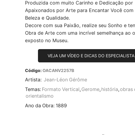
Produzida com muito Carinho e Dedicação por
Apaixonados por Arte para Encantar Você com
Beleza e Qualidade.
Decore com sua Paixão, realize seu Sonho e te
Obra de Arte com uma incrível semelhança ao or
exposto no Museu.
VEJA UM VÍDEO E DICAS DO ESPECIALISTA
Código:
OACANV2257B
Artista:
Jean-Léon Gérôme
Temas:
Formato Vertical
,
Gerome
,
história
,
obras 
orientalismo
Ano da Obra:
1889