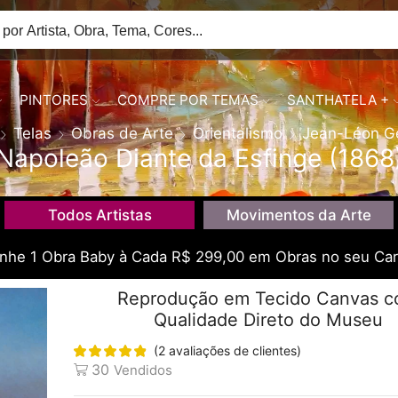
PINTORES
COMPRE POR TEMAS
SANTHATELA +
Telas
Obras de Arte
Orientalismo
Jean-Léon G
Napoleão Diante da Esfinge (1868
Todos Artistas
Movimentos da Arte
he 1 Obra Baby à Cada R$ 299,00 em Obras no seu Car
Reprodução em Tecido Canvas 
Qualidade Direto do Museu
(
2
avaliações de clientes)
30
Vendidos