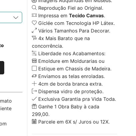
Imagens Adquiridas em Museus.
Reprodução Fiel ao Original.
Impressa em
Tecido Canvas
.
Giclée com Tecnologia HP Látex.
Vários Tamanhos Para Decorar.
4x Mais Barato que na
to
concorrência.
Liberdade nos Acabamentos:
Emoldure em Moldurarias ou
Estique em Chassis de Madeira.
Enviamos as telas enroladas.
4cm de borda branca extra.
Dispensa vidro de proteção.
Exclusiva Garantia pra Vida Toda.
rmato
Ganhe 1 Obra Baby à cada
iente
299,00.
Parcele em 6X s/ Juros ou 12X.
com