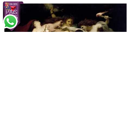
William Bouguereau
Orestes Perseguido Pelas Fúrias
A partir de
R$
49,04
R$
75,45