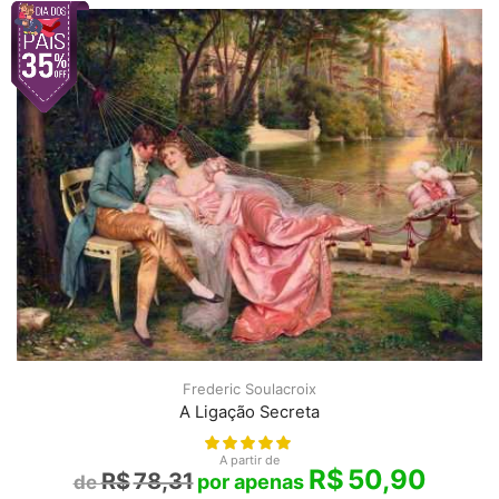
Frederic Soulacroix
A Ligação Secreta
A partir de
R$
50,90
R$
78,31