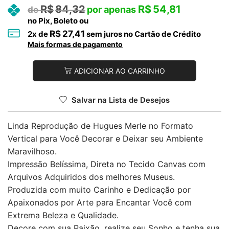
R$
84,32
R$
54,81
no Pix, Boleto ou
R$
27,41
2
x de
sem juros no Cartão de Crédito
Mais formas de pagamento
ADICIONAR AO CARRINHO
Salvar na Lista de Desejos
Linda Reprodução de Hugues Merle no Formato
Vertical para Você Decorar e Deixar seu Ambiente
Maravilhoso.
Impressão Belíssima, Direta no Tecido Canvas com
Arquivos Adquiridos dos melhores Museus.
Produzida com muito Carinho e Dedicação por
Apaixonados por Arte para Encantar Você com
Extrema Beleza e Qualidade.
Decore com sua Paixão, realize seu Sonho e tenha sua