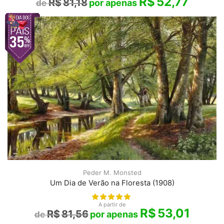
R$
52,77
R$
81,18
Peder M. Monsted
Um Dia de Verão na Floresta (1908)
A partir de
R$
53,01
R$
81,56