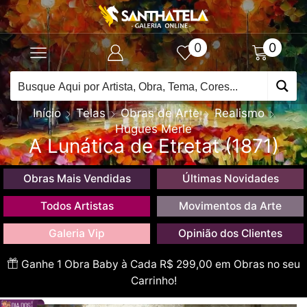
0
0
Início
Telas
Obras de Arte
Realismo
Hugues Merle
A Lunática de Etretat (1871)
Obras Mais Vendidas
Últimas Novidades
Todos Artistas
Movimentos da Arte
Galeria Vip
Opinião dos Clientes
Ganhe 1 Obra Baby à Cada R$ 299,00 em Obras no seu
Carrinho!