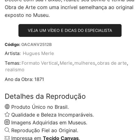
Obra de Arte com uma incrível semelhança ao original
exposto no Museu.
VEJA UM VÍDEO E DICAS DO ESPECIALISTA
Código:
OACANV2512B
Artista:
Hugues Merle
Temas:
Formato Vertical
,
Merle
,
mulheres
,
obras de arte
,
realismo
Ano da Obra:
1871
Detalhes da Reprodução
Produto Único no Brasil.
Qualidade e Beleza Incomparáveis.
Imagens Adquiridas em Museus.
Reprodução Fiel ao Original.
Impressa em
Tecido Canvas
.