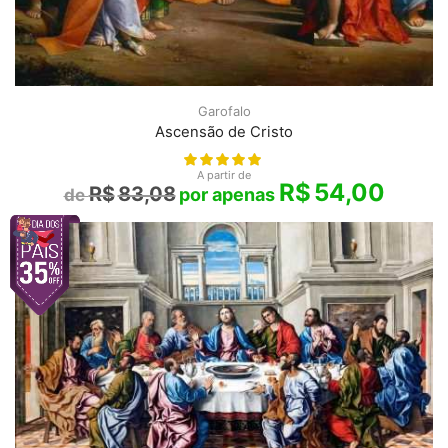
Garofalo
Ascensão de Cristo
A partir de
R$
54,00
R$
83,08