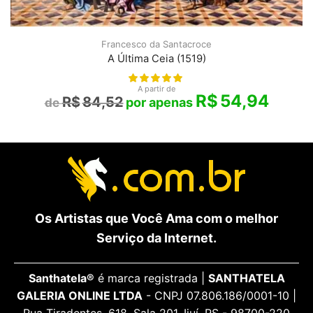
Francesco da Santacroce
A Última Ceia (1519)
A partir de
R$
54,94
R$
84,52
Os Artistas que Você Ama com o melhor
Serviço da Internet.
Santhatela®
é marca registrada |
SANTHATELA
GALERIA ONLINE LTDA
- CNPJ 07.806.186/0001-10 |
Rua Tiradentes, 618, Sala 201, Ijuí, RS - 98700-220