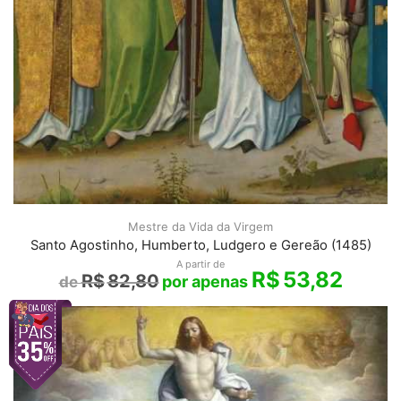
Mestre da Vida da Virgem
Santo Agostinho, Humberto, Ludgero e Gereão (1485)
A partir de
R$
53,82
R$
82,80