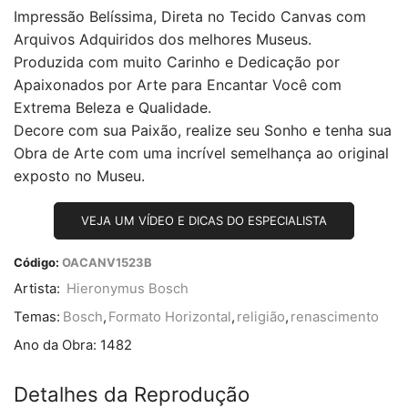
Impressão Belíssima, Direta no Tecido Canvas com
Arquivos Adquiridos dos melhores Museus.
Produzida com muito Carinho e Dedicação por
Apaixonados por Arte para Encantar Você com
Extrema Beleza e Qualidade.
Decore com sua Paixão, realize seu Sonho e tenha sua
Obra de Arte com uma incrível semelhança ao original
exposto no Museu.
VEJA UM VÍDEO E DICAS DO ESPECIALISTA
Código:
OACANV1523B
Artista:
Hieronymus Bosch
Temas:
Bosch
,
Formato Horizontal
,
religião
,
renascimento
Ano da Obra:
1482
Detalhes da Reprodução