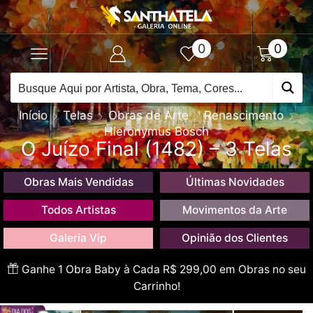
0
0
Início
Telas
Obras de Arte
Renascimento
Hieronymus Bosch
O Juízo Final (1482) – 3 Telas
Obras Mais Vendidas
Últimas Novidades
Todos Artistas
Movimentos da Arte
Galeria Vip
Opinião dos Clientes
Ganhe 1 Obra Baby à Cada R$ 299,00 em Obras no seu
Carrinho!