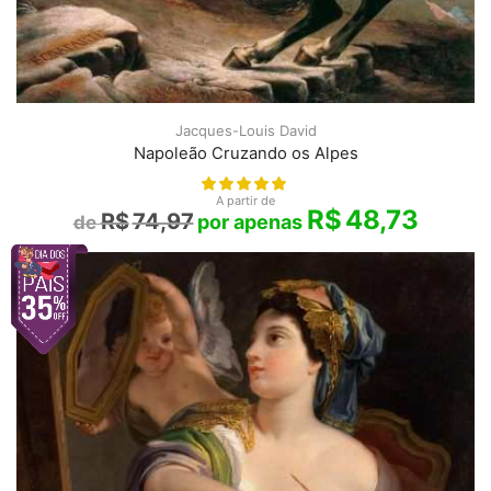
Jacques-Louis David
Napoleão Cruzando os Alpes
A partir de
R$
48,73
R$
74,97