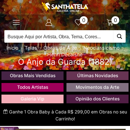
0
0
Início
Telas
Obras de Arte
Neoclassicismo
Henri Decaisne
O Anjo da Guarda (1882)
Obras Mais Vendidas
Últimas Novidades
Todos Artistas
Movimentos da Arte
Galeria Vip
Opinião dos Clientes
Ganhe 1 Obra Baby à Cada R$ 299,00 em Obras no seu
Carrinho!