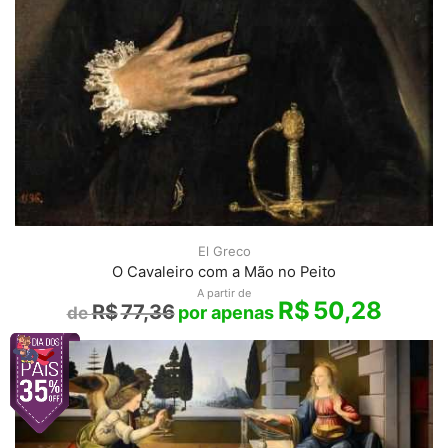
El Greco
O Cavaleiro com a Mão no Peito
A partir de
R$
50,28
R$
77,36