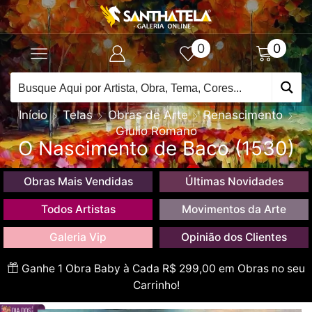
0
0
Início
Telas
Obras de Arte
Renascimento
Giulio Romano
O Nascimento de Baco (1530)
Obras Mais Vendidas
Últimas Novidades
Todos Artistas
Movimentos da Arte
Galeria Vip
Opinião dos Clientes
Ganhe 1 Obra Baby à Cada R$ 299,00 em Obras no seu
Carrinho!