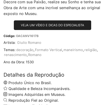
Decore com sua Paixão, realize seu Sonho e tenha sua
Obra de Arte com uma incrível semelhança ao original
exposto no Museu.
VEJA UM VÍDEO E DICAS DO ESPECIALISTA
Código:
OACANV1617B
Artista:
Giulio Romano
Temas:
decoração
,
Formato Vertical
,
maneirismo
,
religião
,
renascimento
,
Romano
Ano da Obra:
1530
Detalhes da Reprodução
Produto Único no Brasil.
Qualidade e Beleza Incomparáveis.
Imagens Adquiridas em Museus.
Reprodução Fiel ao Original.