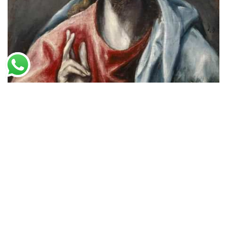
El Greco
Salvador do Mundo
A partir de
R$
50,90
R$
78,31