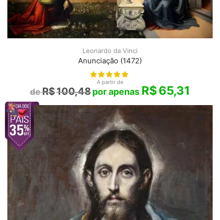
Leonardo da Vinci
Anunciação (1472)
A partir de
R$
65,31
R$
100,48