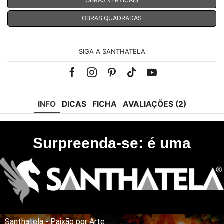
OBRAS QUADRADAS
SIGA A SANTHATELA
Facebook
Instagram
Pinterest
Tik-
Youtube
tok
INFO
DICAS
FICHA
AVALIAÇÕES (2)
Surpreenda-se: é uma
Santhatela - Paixão por Arte