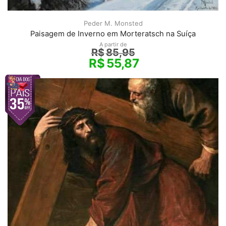
Peder M. Monsted
Paisagem de Inverno em Morteratsch na Suíça
A partir de
R$
85,95
R$
55,87