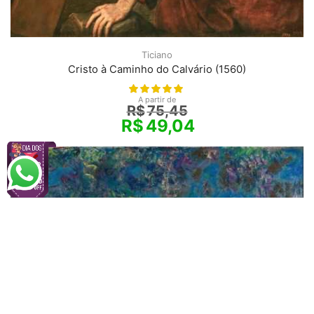
Ticiano
Cristo à Caminho do Calvário (1560)
A partir de
R$
75,45
R$
49,04