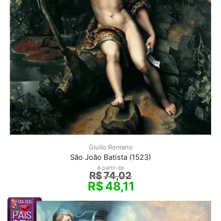
Giulio Romano
São João Batista (1523)
A partir de
R$
74,02
R$
48,11