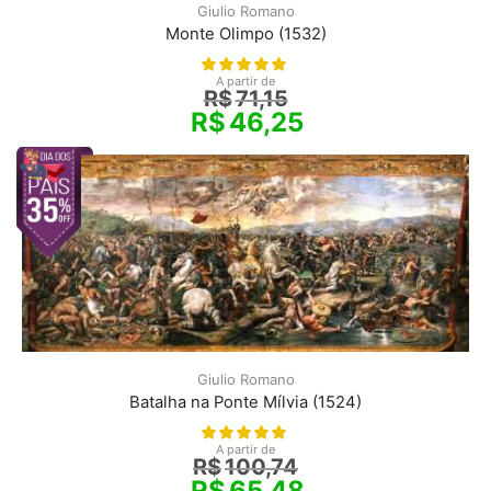
Giulio Romano
Monte Olimpo (1532)
A partir de
R$
71,15
R$
46,25
Giulio Romano
Batalha na Ponte Mílvia (1524)
A partir de
R$
100,74
R$
65,48