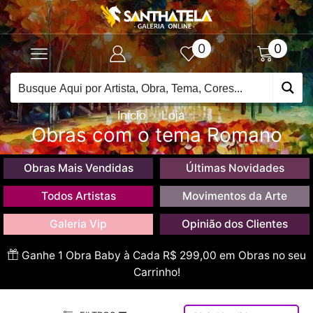
0
0
Início
Loja
Obras com o tema Romano
Obras Mais Vendidas
Últimas Novidades
Todos Artistas
Movimentos da Arte
Galeria Vip
Opinião dos Clientes
Ganhe 1 Obra Baby à Cada R$ 299,00 em Obras no seu
Carrinho!