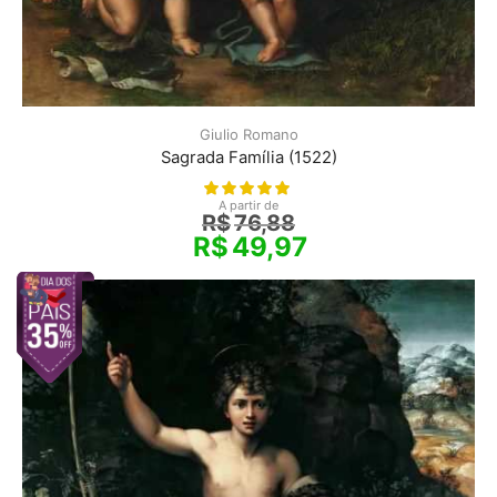
Giulio Romano
Sagrada Família (1522)
A partir de
R$
76,88
R$
49,97