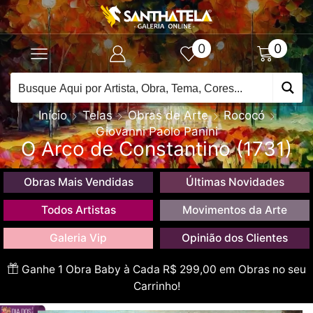
0
0
Início
Telas
Obras de Arte
Rococó
Giovanni Paolo Panini
O Arco de Constantino (1731)
Obras Mais Vendidas
Últimas Novidades
Todos Artistas
Movimentos da Arte
Galeria Vip
Opinião dos Clientes
Ganhe 1 Obra Baby à Cada R$ 299,00 em Obras no seu
Carrinho!