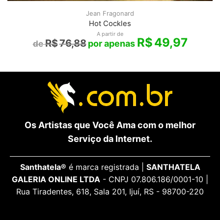
Jean Fragonard
Hot Cockles
A partir de
R$
49,97
R$
76,88
Os Artistas que Você Ama com o melhor
Serviço da Internet.
Santhatela®
é marca registrada |
SANTHATELA
GALERIA ONLINE LTDA
- CNPJ 07.806.186/0001-10 |
Rua Tiradentes, 618, Sala 201, Ijuí, RS - 98700-220