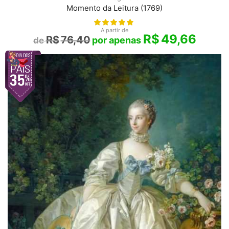
Momento da Leitura (1769)
A partir de
R$
49,66
R$
76,40