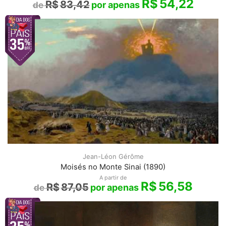
R$
54,22
R$
83,42
Jean-Léon Gérôme
Moisés no Monte Sinai (1890)
A partir de
R$
56,58
R$
87,05