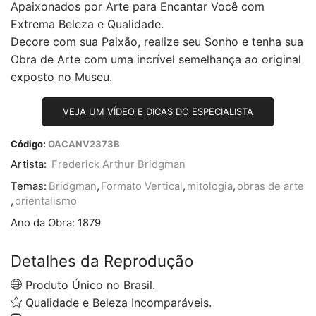
Apaixonados por Arte para Encantar Você com
Extrema Beleza e Qualidade.
Decore com sua Paixão, realize seu Sonho e tenha sua
Obra de Arte com uma incrível semelhança ao original
exposto no Museu.
VEJA UM VÍDEO E DICAS DO ESPECIALISTA
Código:
OACANV2373B
Artista:
Frederick Arthur Bridgman
Temas:
Bridgman
,
Formato Vertical
,
mitologia
,
obras de arte
,
orientalismo
Ano da Obra:
1879
Detalhes da Reprodução
Produto Único no Brasil.
Qualidade e Beleza Incomparáveis.