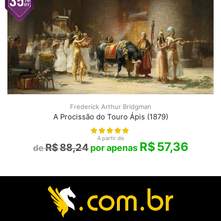
Frederick Arthur Bridgman
A Procissão do Touro Ápis (1879)
A partir de
R$
57,36
R$
88,24