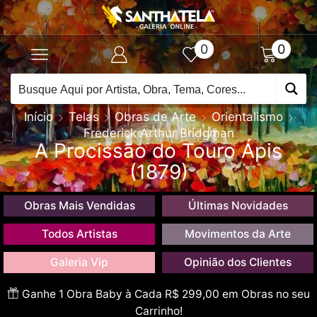
0
0
Início
Telas
Obras de Arte
Orientalismo
Frederick Arthur Bridgman
A Procissão do Touro Ápis
(1879)
Obras Mais Vendidas
Últimas Novidades
Todos Artistas
Movimentos da Arte
Galeria Vip
Opinião dos Clientes
Ganhe 1 Obra Baby à Cada R$ 299,00 em Obras no seu
Carrinho!