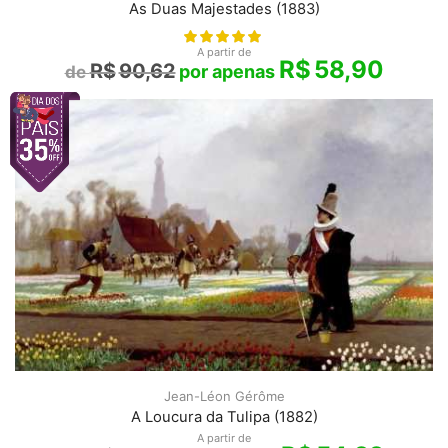
As Duas Majestades (1883)
A partir de
R$
58,90
R$
90,62
Jean-Léon Gérôme
A Loucura da Tulipa (1882)
A partir de