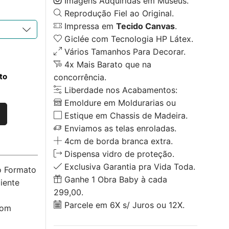
Imagens Adquiridas em Museus.
Reprodução Fiel ao Original.
Impressa em
Tecido Canvas
.
Giclée com Tecnologia HP Látex.
Vários Tamanhos Para Decorar.
4x Mais Barato que na
to
concorrência.
Liberdade nos Acabamentos:
Emoldure em Moldurarias ou
Estique em Chassis de Madeira.
Enviamos as telas enroladas.
4cm de borda branca extra.
Dispensa vidro de proteção.
Exclusiva Garantia pra Vida Toda.
o Formato
Ganhe 1 Obra Baby à cada
iente
299,00.
Parcele em 6X s/ Juros ou 12X.
com