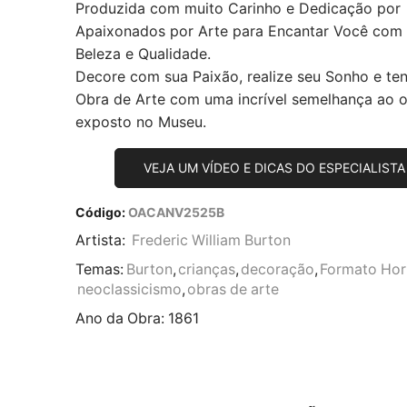
Produzida com muito Carinho e Dedicação por
Apaixonados por Arte para Encantar Você com
Beleza e Qualidade.
Decore com sua Paixão, realize seu Sonho e te
Obra de Arte com uma incrível semelhança ao or
exposto no Museu.
VEJA UM VÍDEO E DICAS DO ESPECIALISTA
Código:
OACANV2525B
Artista:
Frederic William Burton
Temas:
Burton
,
crianças
,
decoração
,
Formato Hor
neoclassicismo
,
obras de arte
Ano da Obra:
1861