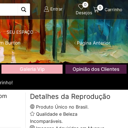
0
0
Entrar
Carrinho
Desejos
SEU ESPAÇO
am Burton
Página Anterior
Galeria Vip
Opinião dos Clientes
rinho!
Detalhes da Reprodução
com
Produto Único no Brasil.
Qualidade e Beleza
Incomparáveis.