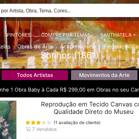
PINTORES
COMPRE POR TEMAS
SANTHATELA +
elas
Obras de Arte
Academicismo
Frederic Willi
Sonhos (1861)
Todos Artistas
Movimentos da Arte
he 1 Obra Baby à Cada R$ 299,00 em Obras no seu Car
Reprodução em Tecido Canvas 
Qualidade Direto do Museu
(
1
avaliação de cliente)
7
Vendidos