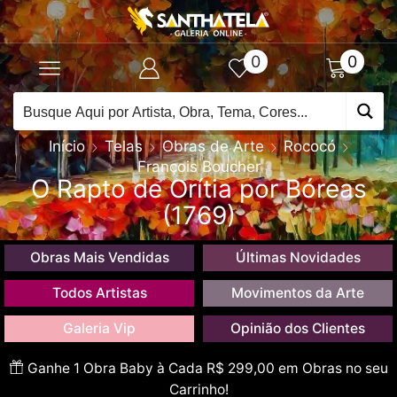
0
0
Início
Telas
Obras de Arte
Rococó
François Boucher
O Rapto de Orítia por Bóreas
(1769)
Obras Mais Vendidas
Últimas Novidades
Todos Artistas
Movimentos da Arte
Galeria Vip
Opinião dos Clientes
Ganhe 1 Obra Baby à Cada R$ 299,00 em Obras no seu
Carrinho!