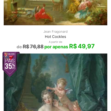
Jean Fragonard
Hot Cockles
A partir de
R$
49,97
R$
76,88