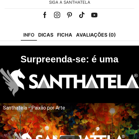
SIGA A SANTHATELA
Facebook
Instagram
Pinterest
Tik-
Youtube
tok
INFO
DICAS
FICHA
AVALIAÇÕES (0)
Surpreenda-se: é uma
Santhatela - Paixão por Arte