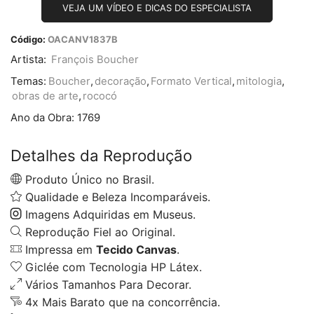
VEJA UM VÍDEO E DICAS DO ESPECIALISTA
Código:
OACANV1837B
Artista:
François Boucher
Temas:
Boucher
,
decoração
,
Formato Vertical
,
mitologia
,
obras de arte
,
rococó
Ano da Obra:
1769
Detalhes da Reprodução
Produto Único no Brasil.
Qualidade e Beleza Incomparáveis.
Imagens Adquiridas em Museus.
Reprodução Fiel ao Original.
Impressa em
Tecido Canvas
.
Giclée com Tecnologia HP Látex.
Vários Tamanhos Para Decorar.
4x Mais Barato que na concorrência.