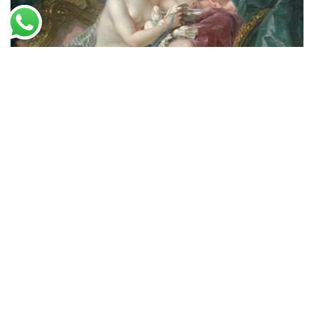
François Boucher
Toalete de Vênus (1751)
A partir de
R$
49,97
R$
76,88