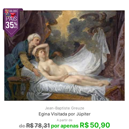
Jean-Baptiste Greuze
Egina Visitada por Júpiter
A partir de
R$
50,90
R$
78,31