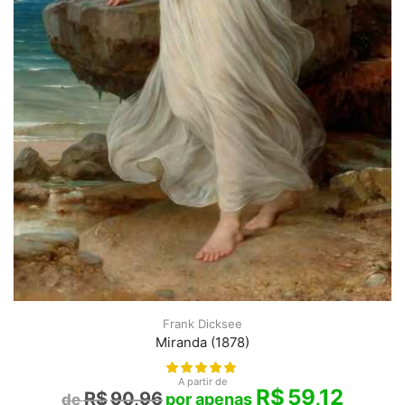
Frank Dicksee
Miranda (1878)
A partir de
R$
59,12
R$
90,96