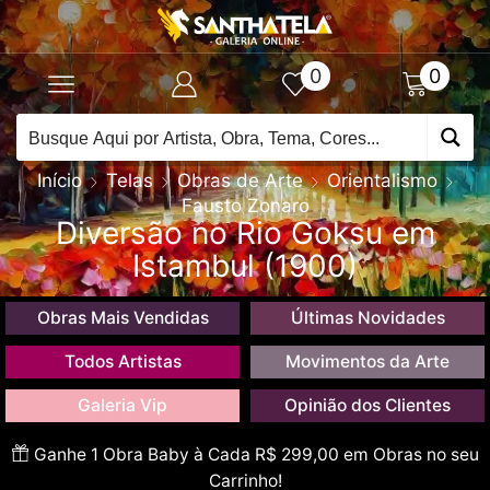
0
0
Início
Telas
Obras de Arte
Orientalismo
Fausto Zonaro
Diversão no Rio Goksu em
Istambul (1900)
Obras Mais Vendidas
Últimas Novidades
Todos Artistas
Movimentos da Arte
Galeria Vip
Opinião dos Clientes
Ganhe 1 Obra Baby à Cada R$ 299,00 em Obras no seu
Carrinho!