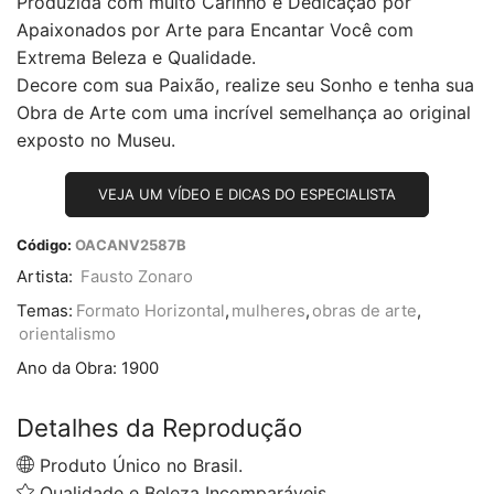
Produzida com muito Carinho e Dedicação por
Apaixonados por Arte para Encantar Você com
Extrema Beleza e Qualidade.
Decore com sua Paixão, realize seu Sonho e tenha sua
Obra de Arte com uma incrível semelhança ao original
exposto no Museu.
VEJA UM VÍDEO E DICAS DO ESPECIALISTA
Código:
OACANV2587B
Artista:
Fausto Zonaro
Temas:
Formato Horizontal
,
mulheres
,
obras de arte
,
orientalismo
Ano da Obra:
1900
Detalhes da Reprodução
Produto Único no Brasil.
Qualidade e Beleza Incomparáveis.