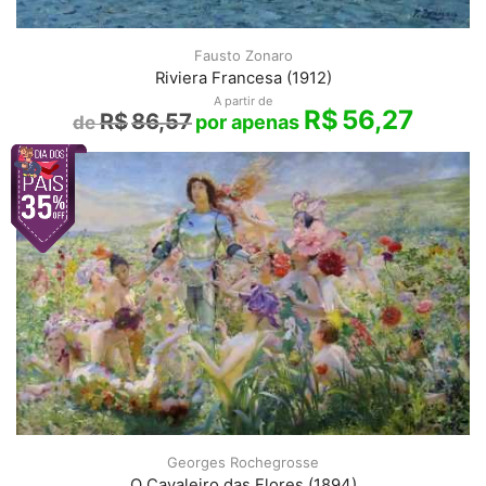
Fausto Zonaro
Riviera Francesa (1912)
A partir de
R$
56,27
R$
86,57
Georges Rochegrosse
O Cavaleiro das Flores (1894)