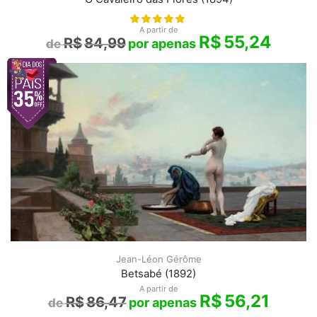
A partir de
R$
55,24
R$
84,99
Jean-Léon Gérôme
Betsabé (1892)
A partir de
R$
56,21
R$
86,47