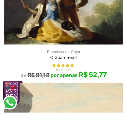
Francisco de Goya
O Guarda-sol
A partir de
R$
52,77
R$
81,18