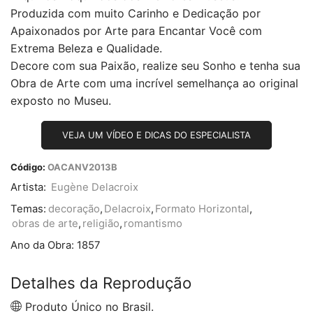
Produzida com muito Carinho e Dedicação por
Apaixonados por Arte para Encantar Você com
Extrema Beleza e Qualidade.
Decore com sua Paixão, realize seu Sonho e tenha sua
Obra de Arte com uma incrível semelhança ao original
exposto no Museu.
VEJA UM VÍDEO E DICAS DO ESPECIALISTA
Código:
OACANV2013B
Artista:
Eugène Delacroix
Temas:
decoração
,
Delacroix
,
Formato Horizontal
,
obras de arte
,
religião
,
romantismo
Ano da Obra:
1857
Detalhes da Reprodução
Produto Único no Brasil.