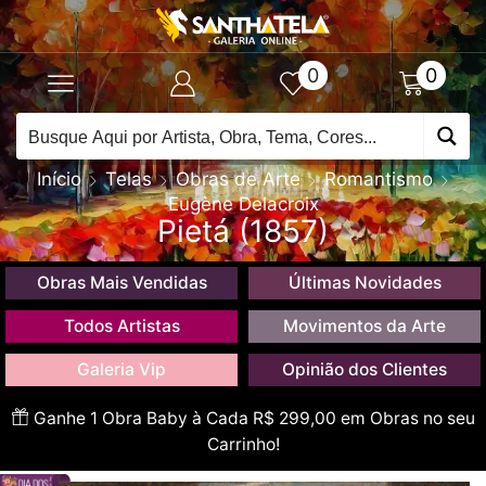
0
0
Início
Telas
Obras de Arte
Romantismo
Eugène Delacroix
Pietá (1857)
Obras Mais Vendidas
Últimas Novidades
Todos Artistas
Movimentos da Arte
Galeria Vip
Opinião dos Clientes
Ganhe 1 Obra Baby à Cada R$ 299,00 em Obras no seu
Carrinho!