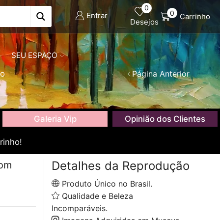
0
0
Entrar
Carrinho
Desejos
SEU ESPAÇO
co
Página Anterior
Galeria Vip
Opinião dos Clientes
rinho!
Detalhes da Reprodução
com
Produto Único no Brasil.
Qualidade e Beleza
Incomparáveis.