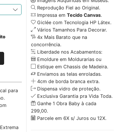
Imagens Adquiridas em Museus.
Reprodução Fiel ao Original.
Impressa em
Tecido Canvas
.
Giclée com Tecnologia HP Látex.
Vários Tamanhos Para Decorar.
ito
4x Mais Barato que na
concorrência.
Liberdade nos Acabamentos:
Emoldure em Moldurarias ou
Estique em Chassis de Madeira.
Enviamos as telas enroladas.
4cm de borda branca extra.
Dispensa vidro de proteção.
cal para
Exclusiva Garantia pra Vida Toda.
o.
Ganhe 1 Obra Baby à cada
com
299,00.
Parcele em 6X s/ Juros ou 12X.
 Extrema