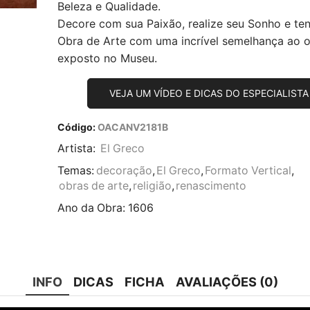
Beleza e Qualidade.
Decore com sua Paixão, realize seu Sonho e te
Obra de Arte com uma incrível semelhança ao or
exposto no Museu.
VEJA UM VÍDEO E DICAS DO ESPECIALISTA
Código:
OACANV2181B
Artista:
El Greco
Temas:
decoração
,
El Greco
,
Formato Vertical
,
obras de arte
,
religião
,
renascimento
Ano da Obra:
1606
INFO
DICAS
FICHA
AVALIAÇÕES (0)