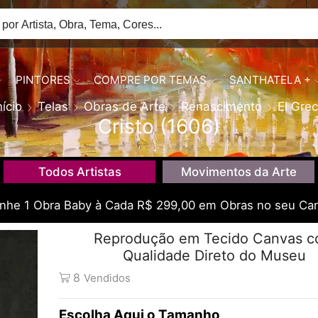
PINTORES
COMPRE POR TEMAS
SANTHATELA +
nício
Telas
Obras de Arte
Renascimento
El Gre
Cristo (1606)
Todos Artistas
Movimentos da Arte
he 1 Obra Baby à Cada R$ 299,00 em Obras no seu Car
Reprodução em Tecido Canvas 
Qualidade Direto do Museu
8
Vendidos
Tamanho