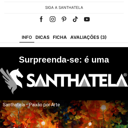
SIGA A SANTHATELA
Facebook
Instagram
Pinterest
Tik-
Youtube
tok
INFO
DICAS
FICHA
AVALIAÇÕES (3)
Surpreenda-se: é uma
Santhatela - Paixão por Arte