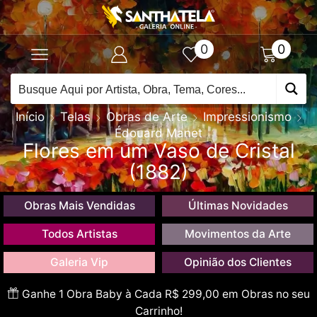
0
0
Início
Telas
Obras de Arte
Impressionismo
Édouard Manet
Flores em um Vaso de Cristal
(1882)
Obras Mais Vendidas
Últimas Novidades
Todos Artistas
Movimentos da Arte
Galeria Vip
Opinião dos Clientes
Ganhe 1 Obra Baby à Cada R$ 299,00 em Obras no seu
Carrinho!