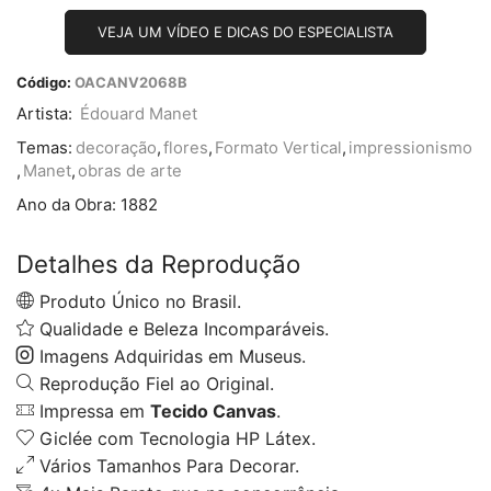
VEJA UM VÍDEO E DICAS DO ESPECIALISTA
Código:
OACANV2068B
Artista:
Édouard Manet
Temas:
decoração
,
flores
,
Formato Vertical
,
impressionismo
,
Manet
,
obras de arte
Ano da Obra:
1882
Detalhes da Reprodução
Produto Único no Brasil.
Qualidade e Beleza Incomparáveis.
Imagens Adquiridas em Museus.
Reprodução Fiel ao Original.
Impressa em
Tecido Canvas
.
Giclée com Tecnologia HP Látex.
Vários Tamanhos Para Decorar.