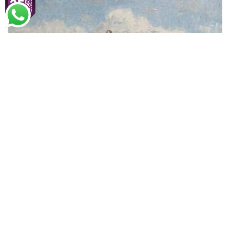
Camille Pissarro
Molhe dos Pilotos de Le Havre
A partir de
R$
49,04
R$
75,45