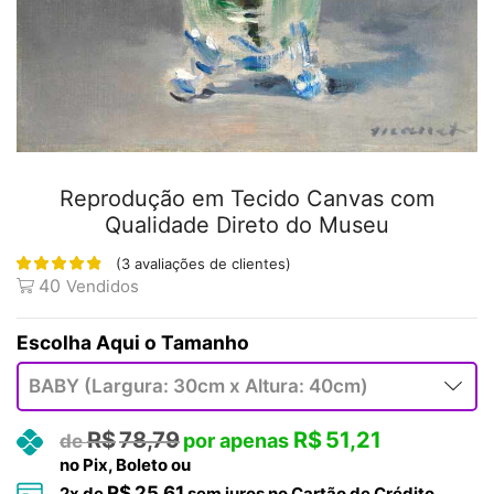
Reprodução em Tecido Canvas com
Qualidade Direto do Museu
(
3
avaliações de clientes)
40
Vendidos
Tamanho
R$
78,79
R$
51,21
no Pix, Boleto ou
R$
25,61
2
x de
sem juros no Cartão de Crédito