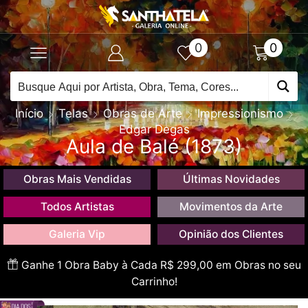
0
0
Início
Telas
Obras de Arte
Impressionismo
Edgar Degas
Aula de Balé (1873)
Obras Mais Vendidas
Últimas Novidades
Todos Artistas
Movimentos da Arte
Galeria Vip
Opinião dos Clientes
Ganhe 1 Obra Baby à Cada R$ 299,00 em Obras no seu
Carrinho!