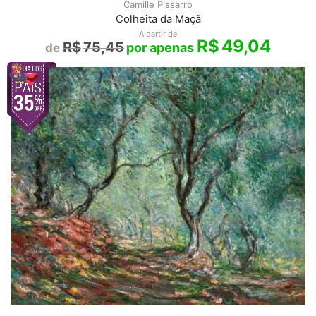
Camille Pissarro
Colheita da Maçã
A partir de
R$
49,04
R$
75,45