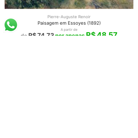
Pierre-Auguste Renoir
Paisagem em Essoyes (1892)
A partir de
R$
48,57
R$
74,73
Emile Claus