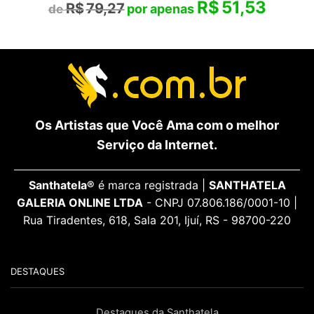
R$
51,53
R$
79,27
Os Artistas que Você Ama com o melhor
Serviço da Internet.
Santhatela®
é marca registrada |
SANTHATELA
GALERIA ONLINE LTDA
- CNPJ 07.806.186/0001-10 |
Rua Tiradentes, 618, Sala 201, Ijuí, RS - 98700-220
DESTAQUES
Destaques da Santhatela