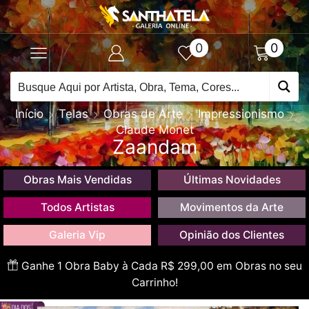
0
0
Início
Telas
Obras de Arte
Impressionismo
Claude Monet
Zaandam
Obras Mais Vendidas
Últimas Novidades
Todos Artistas
Movimentos da Arte
Galeria Vip
Opinião dos Clientes
Ganhe 1 Obra Baby à Cada R$ 299,00 em Obras no seu
Carrinho!