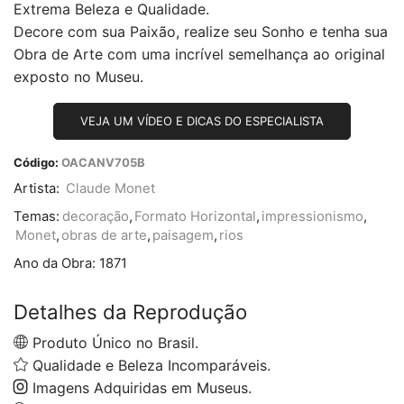
Extrema Beleza e Qualidade.
Decore com sua Paixão, realize seu Sonho e tenha sua
Obra de Arte com uma incrível semelhança ao original
exposto no Museu.
VEJA UM VÍDEO E DICAS DO ESPECIALISTA
Código:
OACANV705B
Artista:
Claude Monet
Temas:
decoração
,
Formato Horizontal
,
impressionismo
,
Monet
,
obras de arte
,
paisagem
,
rios
Ano da Obra:
1871
Detalhes da Reprodução
Produto Único no Brasil.
Qualidade e Beleza Incomparáveis.
Imagens Adquiridas em Museus.