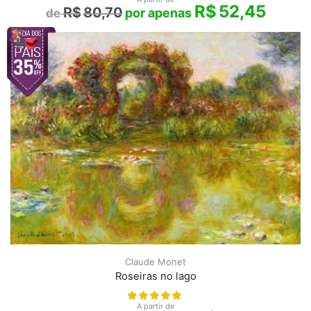
R$
52,45
R$
80,70
Claude Monet
Roseiras no lago
A partir de