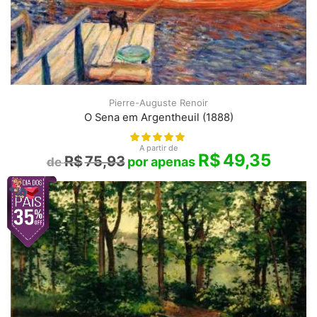
Pierre-Auguste Renoir
O Sena em Argentheuil (1888)
A partir de
R$
49,35
R$
75,93